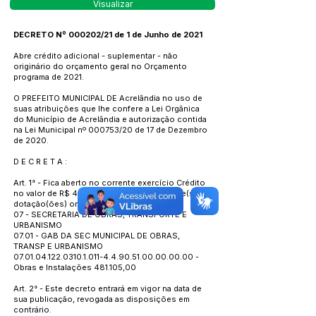
Visualizar
DECRETO Nº 000202/21 de 1 de Junho de 2021
Abre crédito adicional - suplementar - não
originário do orçamento geral no Orçamento
programa de 2021.
O PREFEITO MUNICIPAL DE Acrelândia no uso de
suas atribuições que lhe confere a Lei Orgânica
do Município de Acrelândia e autorização contida
na Lei Municipal nº 000753/20 de 17 de Dezembro
de 2020.
D E C R E T A :
Art. 1° - Fica aberto no corrente exercício Crédito
no valor de R$ 481.105,00 para a(s) seguinte(s)
dotação(ões) orçamentária(s):
07 - SECRETARIA DE OBRAS, TRANSPORTE E
URBANISMO
07.01 - GAB DA SEC MUNICIPAL DE OBRAS,
TRANSP E URBANISMO
07.01.04.122.0310.1.011
-4.4.90.51.00.00.00.00 -
Obras e Instalações 481.105,00
Art. 2° - Este decreto entrará em vigor na data de
sua publicação, revogada as disposições em
contrário.