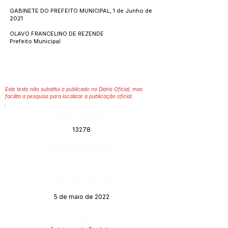
GABINETE DO PREFEITO MUNICIPAL, 1 de Junho de
2021
OLAVO FRANCELINO DE REZENDE
Prefeito Municipal
Este texto não substitui o publicado no Diário Oficial, mas
facilita a pesquisa para localizar a publicação oficial.
Número do Diário:
13278
Página da Publicação:
Data da Publicação:
5 de maio de 2022
Órgão: