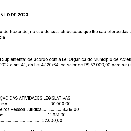
UNHO DE 2023
 de Rezende, no uso de suas atribuições que lhe são oferecidas pelo
dia
nal Suplementar de acordo com a Lei Orgânica do Município de Acrel
2 e art. 43, da Lei 4.320/64, no valor de R$ 52.000,00 para a(s)
NÇÃO DAS ATIVIDADES LEGISLATIVAS
....................................... 30.000,00
Pessoa Jurídica........................8.319,00
.......................................13.681,00
..................................52.000,00