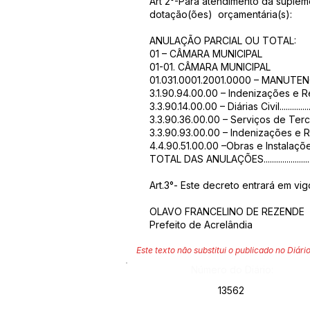
Art 2°-Para atendimento da supleme
dotação(ões) orçamentária(s):
ANULAÇÃO PARCIAL OU TOTAL:
01 – CÂMARA MUNICIPAL
01-01. CÂMARA MUNICIPAL
01.031.0001.2001.0000 – MANUTE
3.1.90.94.00.00 – Indenizações e Restit
3.3.90.14.00.00 – Diárias Civil......................
3.3.90.36.00.00 – Serviços de Terceiros 
3.3.90.93.00.00 – Indenizações e Restituiçõe
4.4.90.51.00.00 –Obras e Instalações............
TOTAL DAS ANULAÇÕES...............................
Art.3°- Este decreto entrará em vi
OLAVO FRANCELINO DE REZENDE
Prefeito de Acrelândia
Este texto não substitui o publicado no Diário
Número do Diário:
13562