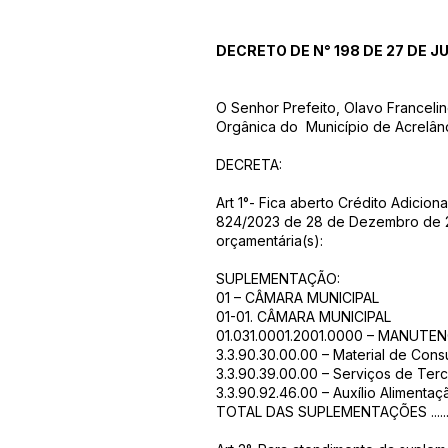
DECRETO DE N° 198 DE 27 DE J
O Senhor Prefeito, Olavo Francelino
Orgânica do Município de Acrelân
DECRETA:
Art 1°- Fica aberto Crédito Adicio
824/2023 de 28 de Dezembro de 202
orçamentária(s):
SUPLEMENTAÇÃO:
01 – CÂMARA MUNICIPAL
01-01. CÂMARA MUNICIPAL
01.031.0001.2001.0000 – MANUTE
3.3.90.30.00.00 – Material de Consumo.........
3.3.90.39.00.00 – Serviços de Terceiros 
3.3.90.92.46.00 – Auxílio Alimentação............
TOTAL DAS SUPLEMENTAÇÕES ....................