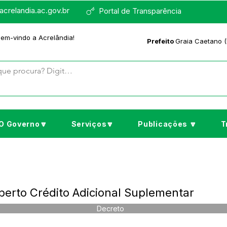
crelandia.ac.gov.br
Portal de Transparência
bem-vindo a Acrelândia!
Prefeito
Graia Caetano (
O Governo🔽
Serviços🔽
Publicações 🔽
T
berto Crédito Adicional Suplementar
Decreto