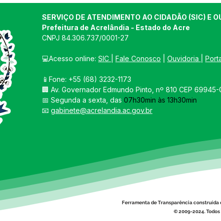
SERVIÇO DE ATENDIMENTO AO CIDADÃO (SIC) E O
Prefeitura de Acrelândia - Estado do Acre
CNPJ 
84.306.737/0001-27
💻Acesso online: 
SIC 
| 
Fale Conosco
 | 
Ouvidoria
| 
Port
📱Fone: +55 
(68) 3232-1173
🏢 
Av. Governador Edmundo Pinto, nº 810 CEP 69945-0
📅 Segunda a sexta, das 
07h30min às 13h30min
📧 
gabinete@acrelandia.ac.gov.br
Ferramenta de Transparência construída 
© 2009-2024. Todos 