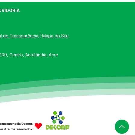
UVIDORIA
al de Transparência
 | 
Mapa do Site
00, Centro, Acrelândia, Acre
com amor pela Decorp.
os direitos reservados.