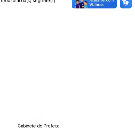
e/ou total da(s) seguinte(s)
Órgão:
Gabinete do Prefeito