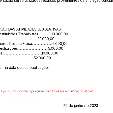
ntação serão utilizados recursos provenientes da anulação parcial 
NÇÃO DAS ATIVIDADES LEGISLATIVAS
uições Trabalhistas..................10.000,00
..........................................22.000,00
Pessoa Física...........................5.000,00
s........................................5.000,00
........................................10.000,00
....................................52.000,00
gor na data de sua publicação.
 Oficial, mas facilita a pesquisa para localizar a publicação oficial.
Página da Publicação:
Data da Publicação:
29 de junho de 2023