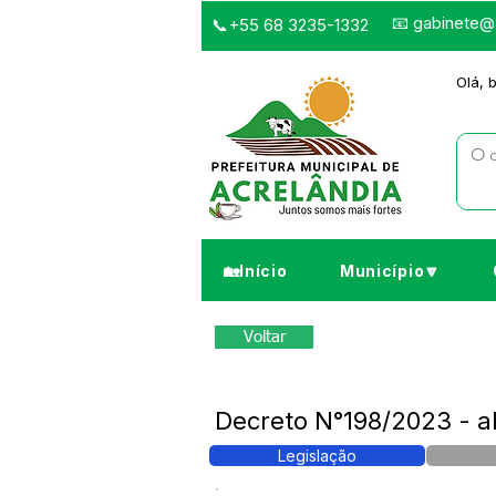
📧
gabinete@a
📞+55 68 3235-1332
Olá, 
🏡Início
Município🔽
Voltar
Decreto N°198/2023 - a
Legislação