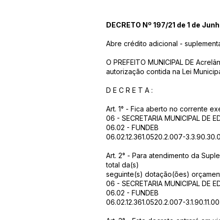
DECRETO Nº 197/21 de 1 de Junh
Abre crédito adicional - suplemen
O PREFEITO MUNICIPAL DE Acrelândi
autorização contida na Lei Munic
D E C R E T A :
Art. 1° - Fica aberto no corrente 
06 - SECRETARIA MUNICIPAL DE
06.02 - FUNDEB
06.02.12.361.0520.2.007-3.3.90.30
Art. 2° - Para atendimento da Supl
total da(s)
seguinte(s) dotação(ões) orçament
06 - SECRETARIA MUNICIPAL DE
06.02 - FUNDEB
06.02.12.361.0520.2.007-3.1.90.11.