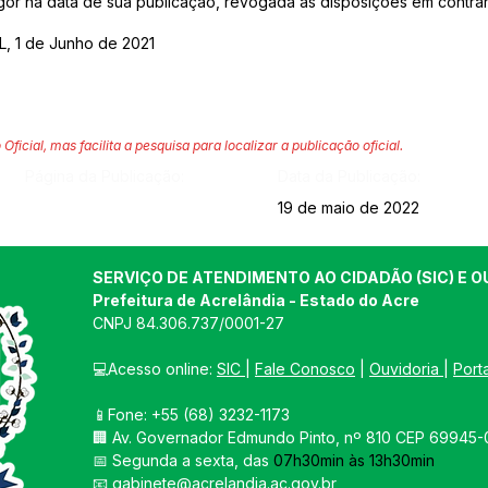
vigor na data de sua publicação, revogada as disposições em contrár
 1 de Junho de 2021
 Oficial, mas facilita a pesquisa para localizar a publicação oficial.
Página da Publicação:
Data da Publicação:
19 de maio de 2022
SERVIÇO DE ATENDIMENTO AO CIDADÃO (SIC) E O
Prefeitura de Acrelândia - Estado do Acre
CNPJ 
84.306.737/0001-27
💻Acesso online: 
SIC 
| 
Fale Conosco
 | 
Ouvidoria
| 
Port
📱Fone: +55 
(68) 3232-1173
🏢 
Av. Governador Edmundo Pinto, nº 810 CEP 69945-0
📅 Segunda a sexta, das 
07h30min às 13h30min
📧 
gabinete@acrelandia.ac.gov.br