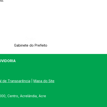
io.
Órgão:
Gabinete do Prefeito
UVIDORIA
al de Transparência
 | 
Mapa do Site
00, Centro, Acrelândia, Acre