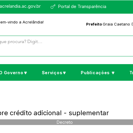
crelandia.ac.gov.br
Portal de Transparência
bem-vindo a Acrelândia!
Prefeito
Graia Caetano (
O Governo🔽
Serviços🔽
Publicações 🔽
T
re crédito adicional - suplementar
Decreto