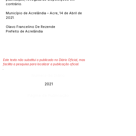
contrário.
Município de Acrelândia – Acre, 14 de Abril de
2021.
Olavo Francelino De Rezende
Prefeito de Acrelândia
Este texto não substitui o publicado no Diário Oficial, mas
facilita a pesquisa para localizar a publicação oficial.
Número do Diário:
2021
Página da Publicação:
Data da Publicação:
27 de abril de 2021
Órgão: