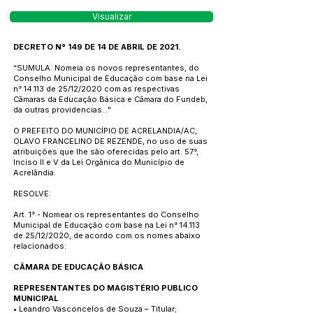
Visualizar
DECRETO N° 149 DE 14 DE ABRIL DE 2021.
“SUMULA: Nomeia os novos representantes, do
Conselho Municipal de Educação com base na Lei
n° 14.113 de 25/12/2020 com as respectivas
Câmaras da Educação Básica e Câmara do Fundeb,
da outras providencias..."
O PREFEITO DO MUNICÍPIO DE ACRELANDIA/AC,
OLAVO FRANCELINO DE REZENDE, no uso de suas
atribuições que lhe são oferecidas pelo art. 57°,
Inciso II e V da Lei Orgânica do Município de
Acrelândia.
RESOLVE:
Art. 1° - Nomear os representantes do Conselho
Municipal de Educação com base na Lei n° 14.113
de 25/12/2020, de acordo com os nomes abaixo
relacionados:
CÃMARA DE EDUCAÇÃO BÁSICA
REPRESENTANTES DO MAGISTÉRIO PUBLICO
MUNICIPAL
• Leandro Vasconcelos de Souza – Titular;