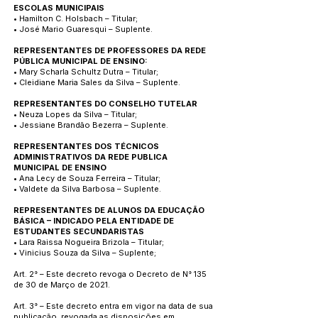
ESCOLAS MUNICIPAIS
• Hamilton C. Holsbach – Titular;
• José Mario Guaresqui – Suplente.
REPRESENTANTES DE PROFESSORES DA REDE
PÚBLICA MUNICIPAL DE ENSINO:
• Mary Scharla Schultz Dutra – Titular;
• Cleidiane Maria Sales da Silva – Suplente.
REPRESENTANTES DO CONSELHO TUTELAR
• Neuza Lopes da Silva – Titular;
• Jessiane Brandão Bezerra – Suplente.
REPRESENTANTES DOS TÉCNICOS
ADMINISTRATIVOS DA REDE PUBLICA
MUNICIPAL DE ENSINO
• Ana Lecy de Souza Ferreira – Titular;
• Valdete da Silva Barbosa – Suplente.
REPRESENTANTES DE ALUNOS DA EDUCAÇÃO
BÁSICA – INDICADO PELA ENTIDADE DE
ESTUDANTES SECUNDARISTAS
• Lara Raissa Nogueira Brizola – Titular;
• Vinicius Souza da Silva – Suplente;
Art. 2° – Este decreto revoga o Decreto de N° 135
de 30 de Março de 2021.
Art. 3° – Este decreto entra em vigor na data de sua
publicação, revogada as disposições em