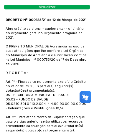
Visualizar
DECRETO Nº 000128/21 de 12 de Março de 2021
Abre crédito adicional - suplementar - originário
do orçamento geral no Orçamento programa de
2021.
O PREFEITO MUNICIPAL DE Acrelândia no uso de
suas atribuições que lhe confere a Lei Orgânica
do Município de Acrelândia e autorização contida
na Lei Municipal nº 000753/20 de 17 de Dezembro
de 2020.
D E C R E T A :
Art. 1° - Fica aberto no corrente exercício Crédito
no valor de R$ 10,56 para a(s) seguinte(s)
dotação(ões) orçamentária(s):
05 - SECRETARIA MUNICIPAL DE SAUDE
05.02 - FUNDO DE SAUDE
05.02.10.301.0410.2.094
-4.4.90.93.00.00.00.00
- Indenizações e Restituições 10,56
Art. 2° - Para atendimento da Suplementação que
trata o artigo anterior serão utilizados recursos
proveniente da anulação parcial e/ou total da(s)
seguinte(s) dotação(ões) orçamentária(s):