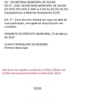
05 - SECRETARIA MUNICIPAL DE SAUDE
05.01 - GAB. SECRETARIA MUNICIPAL DE SAUDE
05.01.10.301.0410.2.098
-4.4.90.52.00.00.00.00 -
Equipamentos e Material Permanente 10,56
Art. 3° - Este decreto entrará em vigor na data de
sua publicação, revogada as disposições em
contrário.
GABINETE DO PREFEITO MUNICIPAL, 12 de Março
de 2021
OLAVO FRANCELINO DE REZENDE
Prefeito Municipal
Este texto não substitui o publicado no Diário Oficial, mas
facilita a pesquisa para localizar a publicação oficial.
Número do Diário:
13310
Página da Publicação: