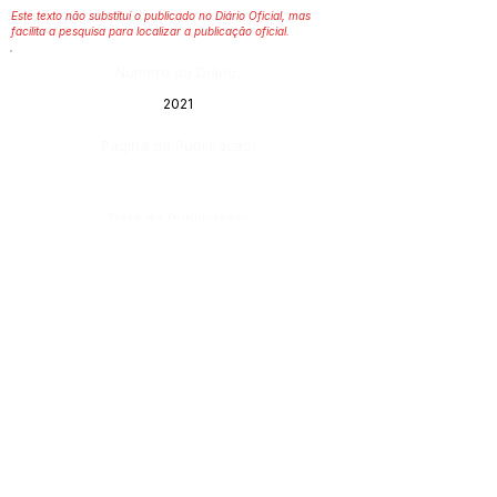
Este texto não substitui o publicado no Diário Oficial, mas
facilita a pesquisa para localizar a publicação oficial.
Número do Diário:
2021
Página da Publicação:
Data da Publicação:
16 de março de 2021
Órgão:
Gabinete do Prefeito