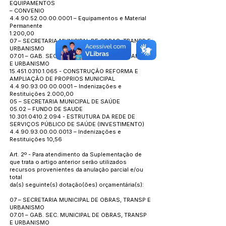
EQUIPAMENTOS
– CONVENIO
4.4.90.52.00.00.0001
– Equipamentos e Material
Permanente
1.200,00
07 – SECRETARIA MUNICIPAL DE OBRAS, TRANSP E
URBANISMO
07.01 – GAB. SEC. MUNICIPAL DE OBRAS, TRANSP
E URBANISMO
15.451.0310.1.065
- CONSTRUÇÃO REFORMA E
AMPLIAÇÃO DE PROPRIOS MUNICIPAL
4.4.90.93.00.00.0001
– Indenizações e
Restituições 2.000,00
05 – SECRETARIA MUNICIPAL DE SAÚDE
05.02 – FUNDO DE SAUDE
10.301.0410.2.094
- ESTRUTURA DA REDE DE
SERVIÇOS PÚBLICO DE SAÚDE (INVESTIMENTO)
4.4.90.93.00.00.0013
– Indenizações e
Restituições 10,56
Art. 2º - Para atendimento da Suplementação de
que trata o artigo anterior serão utilizados
recursos provenientes da anulação parcial e/ou
total
da(s) seguinte(s) dotação(ões) orçamentária(s):
07 – SECRETARIA MUNICIPAL DE OBRAS, TRANSP E
URBANISMO
07.01 – GAB. SEC. MUNICIPAL DE OBRAS, TRANSP
E URBANISMO