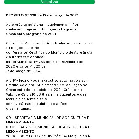
Visualizar
DECRETO Nº 128 de 12 de março de 2021
Abre crédito adicional – suplementar – Por
anulação, originário do orçamento geral no
Orçamento programa de 2021.
O Prefeito Municipal de Acrelândia no uso de suas
atribuições que lhe
confere a Lei Orgânica do Município de Acrelândia
e autorização contida
na Lei Municipal nº 753 de 17 de Dezembro de
2020 e da Lei 4.320 de
17 de março de 1964
Art. 1º - Fica o Poder Executivo autorizado a abrir
Crédito Adicional Suplementar, por anulação no
Orçamento do exercício de 2021, Crédito no
Valor de R$ 3.210,56 (três mil e duzentos e dez
reais e cinquenta e seis
centavos), nas seguintes dotações
orçamentárias:
09 – SECRETARIA MUNICIPAL DE AGRICULTURA E
MEIO AMBIENTE
09.01 – GAB. SEC. MUNICIPAL DE AGRICULTURA E
MEIO AMBIENTE
20.605.0810.1.067
- AQUISIÇÃO DE MAQUINAS E