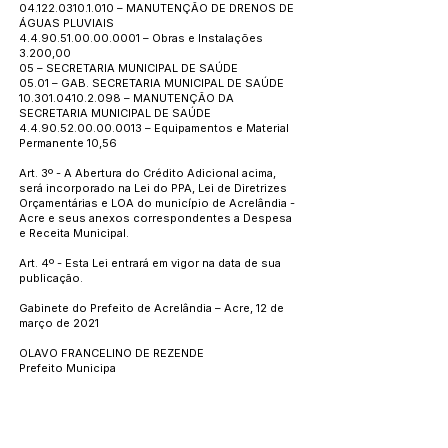
04.122.0310.1.010
– MANUTENÇÃO DE DRENOS DE
ÁGUAS PLUVIAIS
4.4.90.51.00.00.0001
– Obras e Instalações
3.200,00
05 – SECRETARIA MUNICIPAL DE SAÚDE
05.01 – GAB. SECRETARIA MUNICIPAL DE SAÚDE
10.301.0410.2.098
– MANUTENÇÃO DA
SECRETARIA MUNICIPAL DE SAÚDE
4.4.90.52.00.00.0013
– Equipamentos e Material
Permanente 10,56
Art. 3º - A Abertura do Crédito Adicional acima,
será incorporado na Lei do PPA, Lei de Diretrizes
Orçamentárias e LOA do município de Acrelândia -
Acre e seus anexos correspondentes a Despesa
e Receita Municipal.
Art. 4º - Esta Lei entrará em vigor na data de sua
publicação.
Gabinete do Prefeito de Acrelândia – Acre, 12 de
março de 2021
OLAVO FRANCELINO DE REZENDE
Prefeito Municipa