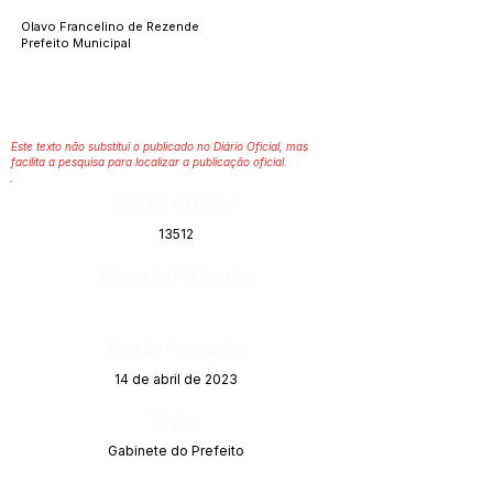
Olavo Francelino de Rezende
Prefeito Municipal
Este texto não substitui o publicado no Diário Oficial, mas
facilita a pesquisa para localizar a publicação oficial.
Número do Diário:
13512
Página da Publicação:
Data da Publicação:
14 de abril de 2023
Órgão:
Gabinete do Prefeito