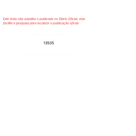
Este texto não substitui o publicado no Diário Oficial, mas
facilita a pesquisa para localizar a publicação oficial.
Número do Diário:
13505
Página da Publicação:
Data da Publicação:
3 de abril de 2023
Órgão:
Gabinete do Prefeito