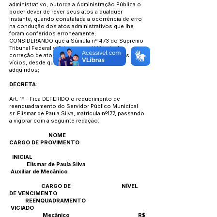
administrativo, outorga a Administração Pública o
poder dever de rever seus atos a qualquer
instante, quando constatada a ocorrência de erro
na condução dos atos administrativos que lhe
foram conferidos erroneamente;
CONSIDERANDO que a Súmula nº 473 do Supremo
Tribunal Federal validam a possibilidade de
correção de atos administrativos inquinados por
vícios, desde que respeitado os direitos
adquiridos;
DECRETA:
Art. 1º - Fica DEFERIDO o requerimento de
reenquadramento do Servidor Público Municipal
sr. Elismar de Paula Silva, matrícula nº177, passando
a vigorar com a seguinte redação:
NOME
CARGO DE PROVIMENTO
INICIAL
Elismar de Paula Silva
Auxiliar de Mecânico
CARGO DE NÍVEL
DE VENCIMENTO
REENQUADRAMENTO
VICIADO
Mecânico R$