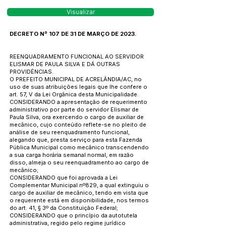
Visualizar
DECRETO Nº 107 DE 31 DE MARÇO DE 2023.
REENQUADRAMENTO FUNCIONAL AO SERVIDOR
ELISMAR DE PAULA SILVA E DÁ OUTRAS
PROVIDÊNCIAS.
O PREFEITO MUNICIPAL DE ACRELÂNDIA/AC, no
uso de suas atribuições legais que lhe confere o
art. 57, V da Lei Orgânica desta Municipalidade.
CONSIDERANDO a apresentação de requerimento
administrativo por parte do servidor Elismar de
Paula Silva, ora exercendo o cargo de auxiliar de
mecânico, cujo conteúdo reflete-se no pleito de
análise de seu reenquadramento funcional,
alegando que, presta serviço para esta Fazenda
Pública Municipal como mecânico transcendendo
a sua carga horária semanal normal, em razão
disso, almeja o seu reenquadramento ao cargo de
mecânico;
CONSIDERANDO que foi aprovada a Lei
Complementar Municipal nº829, a qual extinguiu o
cargo de auxiliar de mecânico, tendo em vista que
o requerente está em disponibilidade, nos termos
do art. 41, § 3º da Constituição Federal;
CONSIDERANDO que o princípio da autotutela
administrativa, regido pelo regime jurídico