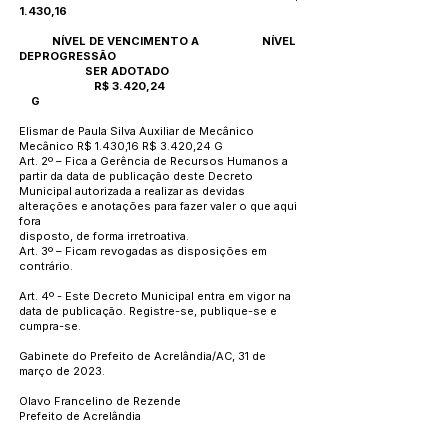
1.430,16
NÍVEL DE VENCIMENTO A NÍVEL
DEPROGRESSÃO
SER ADOTADO
R$ 3.420,24
G
Elismar de Paula Silva Auxiliar de Mecânico
Mecânico R$ 1.430,16 R$ 3.420,24 G
Art. 2º – Fica a Gerência de Recursos Humanos a
partir da data de publicação deste Decreto
Municipal autorizada a realizar as devidas
alterações e anotações para fazer valer o que aqui
fora
disposto, de forma irretroativa.
Art. 3º – Ficam revogadas as disposições em
contrário.
Art. 4º - Este Decreto Municipal entra em vigor na
data de publicação. Registre-se, publique-se e
cumpra-se.
Gabinete do Prefeito de Acrelândia/AC, 31 de
março de 2023.
Olavo Francelino de Rezende
Prefeito de Acrelândia