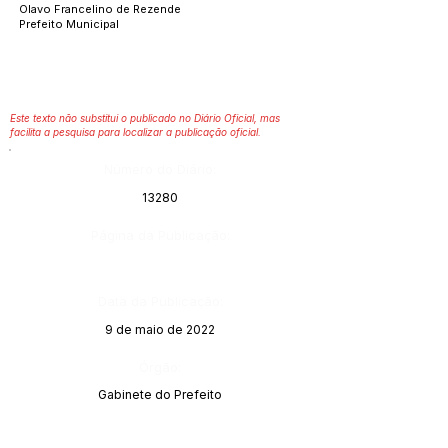
Olavo Francelino de Rezende
Prefeito Municipal
Este texto não substitui o publicado no Diário Oficial, mas
facilita a pesquisa para localizar a publicação oficial.
Número do Diário:
13280
Página da Publicação:
Data da Publicação:
9 de maio de 2022
Órgão:
Gabinete do Prefeito