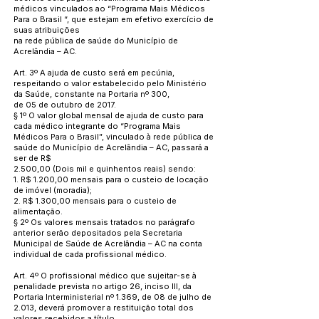
médicos vinculados ao “Programa Mais Médicos
Para o Brasil “, que estejam em efetivo exercício de
suas atribuições
na rede pública de saúde do Município de
Acrelândia – AC.
Art. 3º A ajuda de custo será em pecúnia,
respeitando o valor estabelecido pelo Ministério
da Saúde, constante na Portaria nº 300,
de 05 de outubro de 2017.
§ 1º O valor global mensal de ajuda de custo para
cada médico integrante do “Programa Mais
Médicos Para o Brasil”, vinculado à rede pública de
saúde do Município de Acrelândia – AC, passará a
ser de R$
2.500,00 (Dois mil e quinhentos reais) sendo:
1. R$ 1.200,00 mensais para o custeio de locação
de imóvel (moradia);
2. R$ 1.300,00 mensais para o custeio de
alimentação.
§ 2º Os valores mensais tratados no parágrafo
anterior serão depositados pela Secretaria
Municipal de Saúde de Acrelândia – AC na conta
individual de cada profissional médico.
Art. 4º O profissional médico que sujeitar-se à
penalidade prevista no artigo 26, inciso III, da
Portaria Interministerial nº 1.369, de 08 de julho de
2.013, deverá promover a restituição total dos
valores recebidos a título