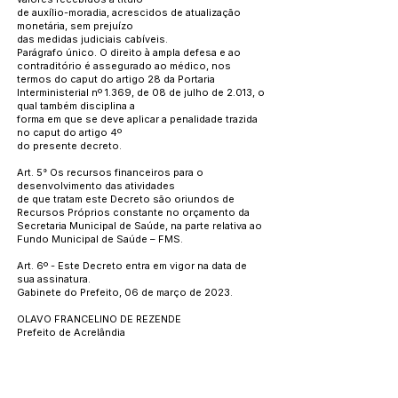
de auxílio-moradia, acrescidos de atualização
monetária, sem prejuízo
das medidas judiciais cabíveis.
Parágrafo único. O direito à ampla defesa e ao
contraditório é assegurado ao médico, nos
termos do caput do artigo 28 da Portaria
Interministerial nº 1.369, de 08 de julho de 2.013, o
qual também disciplina a
forma em que se deve aplicar a penalidade trazida
no caput do artigo 4º
do presente decreto.
Art. 5° Os recursos financeiros para o
desenvolvimento das atividades
de que tratam este Decreto são oriundos de
Recursos Próprios constante no orçamento da
Secretaria Municipal de Saúde, na parte relativa ao
Fundo Municipal de Saúde – FMS.
Art. 6º - Este Decreto entra em vigor na data de
sua assinatura.
Gabinete do Prefeito, 06 de março de 2023.
OLAVO FRANCELINO DE REZENDE
Prefeito de Acrelândia