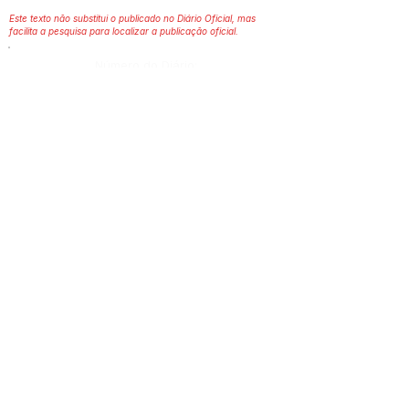
Este texto não substitui o publicado no Diário Oficial, mas
facilita a pesquisa para localizar a publicação oficial.
Número do Diário:
14057
Página da Publicação:
Data da Publicação:
4 de julho de 2023
Órgão:
Gabinete do Prefeito