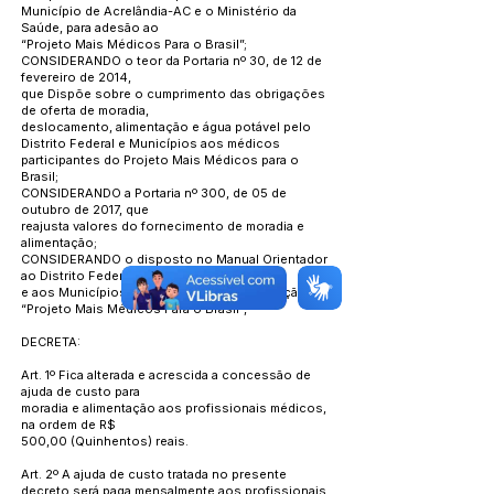
Município de Acrelândia-AC e o Ministério da
Saúde, para adesão ao
“Projeto Mais Médicos Para o Brasil”;
CONSIDERANDO o teor da Portaria nº 30, de 12 de
fevereiro de 2014,
que Dispõe sobre o cumprimento das obrigações
de oferta de moradia,
deslocamento, alimentação e água potável pelo
Distrito Federal e Municípios aos médicos
participantes do Projeto Mais Médicos para o
Brasil;
CONSIDERANDO a Portaria nº 300, de 05 de
outubro de 2017, que
reajusta valores do fornecimento de moradia e
alimentação;
CONSIDERANDO o disposto no Manual Orientador
ao Distrito Federal
e aos Municípios, expedido pela Coordenação do
“Projeto Mais Médicos Para o Brasil”,
DECRETA:
Art. 1º Fica alterada e acrescida a concessão de
ajuda de custo para
moradia e alimentação aos profissionais médicos,
na ordem de R$
500,00 (Quinhentos) reais.
Art. 2º A ajuda de custo tratada no presente
decreto será paga mensalmente aos profissionais