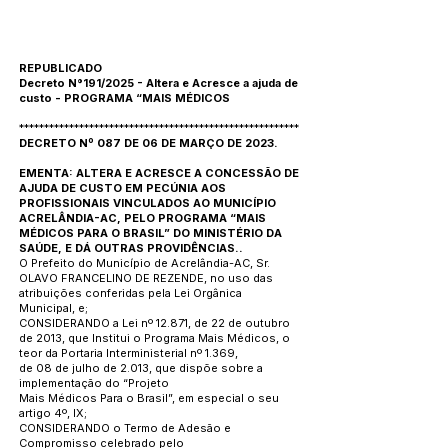
REPUBLICADO
Decreto N°191/2025 - Altera e Acresce a ajuda de
custo - PROGRAMA “MAIS MÉDICOS
********************************************************
DECRETO Nº 087 DE 06 DE MARÇO DE 2023.
EMENTA: ALTERA E ACRESCE A CONCESSÃO DE
AJUDA DE CUSTO EM PECÚNIA AOS
PROFISSIONAIS VINCULADOS AO MUNICÍPIO
ACRELÂNDIA-AC, PELO PROGRAMA “MAIS
MÉDICOS PARA O BRASIL” DO MINISTÉRIO DA
SAÚDE, E DÁ OUTRAS PROVIDÊNCIAS..
O Prefeito do Município de Acrelândia-AC, Sr.
OLAVO FRANCELINO DE REZENDE, no uso das
atribuições conferidas pela Lei Orgânica
Municipal, e;
CONSIDERANDO a Lei nº 12.871, de 22 de outubro
de 2013, que Institui o Programa Mais Médicos, o
teor da Portaria Interministerial nº 1.369,
de 08 de julho de 2.013, que dispõe sobre a
implementação do “Projeto
Mais Médicos Para o Brasil”, em especial o seu
artigo 4º, IX;
CONSIDERANDO o Termo de Adesão e
Compromisso celebrado pelo