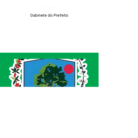
Órgão:
Gabinete do Prefeito
SERVIÇO DE ATENDIMENTO AO CIDADÃO 
(SIC) E OUVIDORIA
Prefeitura de Acrelândia - Estado do Acre
CNPJ 
84.306.737/0001-27