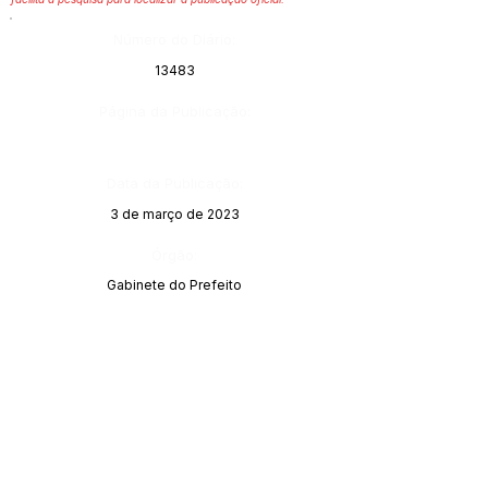
Número do Diário:
13483
Página da Publicação:
Data da Publicação:
3 de março de 2023
Órgão:
Gabinete do Prefeito