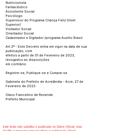
Nutricionista
Farmacêutico
Assistente Social
Psicólogo
Supervisor do Programa Criança Feliz (nível
Superior)
Visitador Social
Orientador Social
Cadastrador e Digitador /programa Auxilio Brasil.
Art.2º - Este Decreto entra em vigor na data de sua
publicação, com
efeitos a partir de 01 de Fevereiro de 2023,
revogados as disposições
em contrário.
Registre-se, Publique-se e Cumpra-se.
Gabinete do Prefeito de Acrelândia - Acre, 27 de
Fevereiro de 2023.
Olavo Francelino de Rezende
Prefeito Municipal
Este texto não substitui o publicado no Diário Oficial, mas
facilita a pesquisa para localizar a publicação oficial.