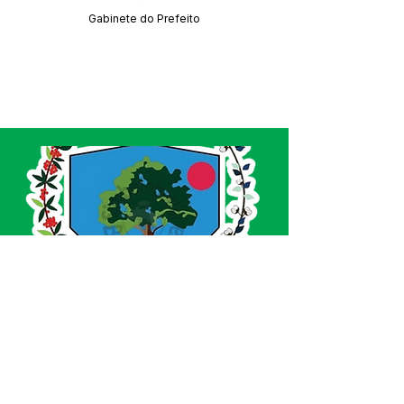
Gabinete do Prefeito
SERVIÇO DE ATENDIMENTO AO CIDADÃO 
(SIC) E OUVIDORIA
Prefeitura de Acrelândia - Estado do Acre
CNPJ 
84.306.737/0001-27
💻Acesso online: 
SIC 
| 
Fale Conosco
 | 