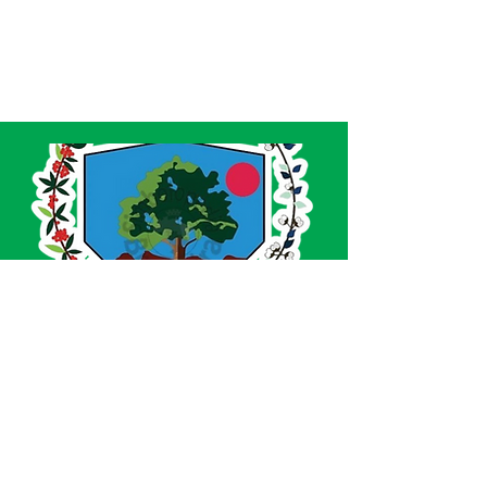
SERVIÇO DE ATENDIMENTO AO CIDADÃO 
(SIC) E OUVIDORIA
Prefeitura de Acrelândia - Estado do Acre
CNPJ 
84.306.737/0001-27
💻Acesso online: 
SIC 
| 
Fale Conosco
 | 
Ouvidoria
| 
Portal de Transparência
 | 
Mapa 