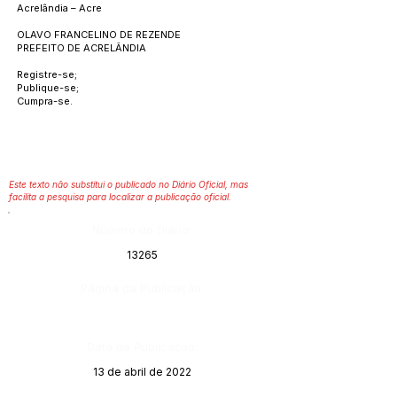
Acrelândia – Acre
OLAVO FRANCELINO DE REZENDE
PREFEITO DE ACRELÂNDIA
Registre-se;
Publique-se;
Cumpra-se.
Este texto não substitui o publicado no Diário Oficial, mas
facilita a pesquisa para localizar a publicação oficial.
Número do Diário:
13265
Página da Publicação:
Data da Publicação:
13 de abril de 2022