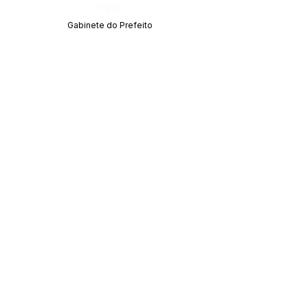
Órgão:
Gabinete do Prefeito
SERVIÇO DE ATENDIMENTO AO CIDADÃO 
(SIC) E OUVIDORIA
Prefeitura de Acrelândia - Estado do Acre
CNPJ 
84.306.737/0001-27