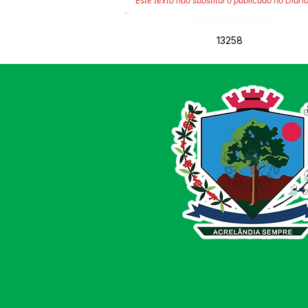
Este texto não substitui o publicado no Diário
Número do Diário:
13258