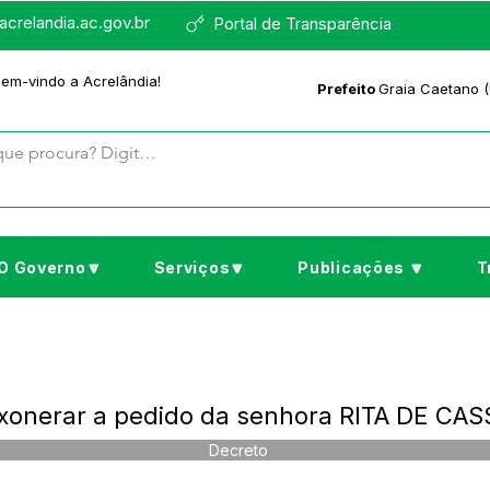
crelandia.ac.gov.br
Portal de Transparência
bem-vindo a Acrelândia!
Prefeito
Graia Caetano (
O Governo🔽
Serviços🔽
Publicações 🔽
T
Exonerar a pedido da senhora RITA DE CA
Decreto