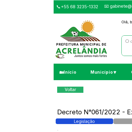
📧
gabinete@a
📞+55 68 3235-1332
Olá, 
🏡Início
Município🔽
Voltar
Decreto N°061/2022 - 
Legislação