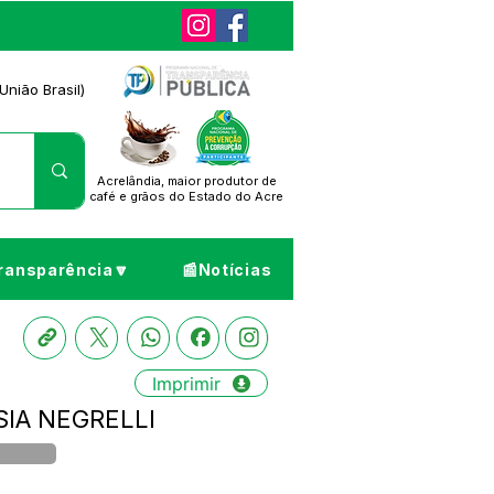
União Brasil)
Acrelândia, maior produtor de
café
e grãos do Estado do Acre
ransparência🔽
📰Notícias
Imprimir
SSIA NEGRELLI