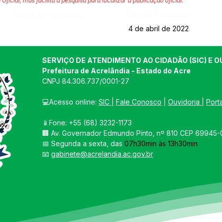
 Oficial, mas facilita a pesquisa para localizar a publicação oficial.
Página da Publicação:
Data da Publicação:
4 de abril de 2022
SERVIÇO DE ATENDIMENTO AO CIDADÃO (SIC) E O
Prefeitura de Acrelândia - Estado do Acre
CNPJ 
84.306.737/0001-27
💻Acesso online: 
SIC 
| 
Fale Conosco
 | 
Ouvidoria
| 
Port
📱Fone: +55 
(68) 3232-1173
🏢 
Av. Governador Edmundo Pinto, nº 810 CEP 69945-0
📅 Segunda a sexta, das 
07h30min às 13h30min
📧 
gabinete@acrelandia.ac.gov.br