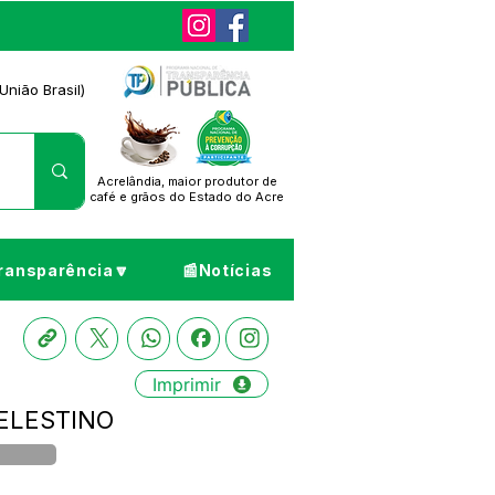
União Brasil)
Acrelândia, maior produtor de
café
e grãos do Estado do Acre
ransparência🔽
📰Notícias
Imprimir
CELESTINO