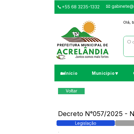
📧
gabinete@a
📞+55 68 3235-1332
Olá, 
🏡Início
Município🔽
Voltar
Decreto N°057/2025 -
Legislação