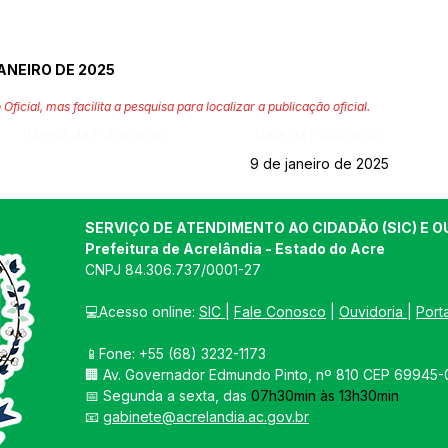
ANEIRO DE 2025
 Oficial, mas facilita a pesquisa para localizar a publicação oficial.
Página da Publicação:
Data da Publicação:
9 de janeiro de 2025
SERVIÇO DE ATENDIMENTO AO CIDADÃO (SIC) E O
Prefeitura de Acrelândia - Estado do Acre
CNPJ 
84.306.737/0001-27
💻Acesso online: 
SIC 
| 
Fale Conosco
 | 
Ouvidoria
| 
Port
📱Fone: +55 
(68) 3232-1173
🏢 
Av. Governador Edmundo Pinto, nº 810 CEP 69945-0
📅 Segunda a sexta, das 
07h30min às 13h30min
📧 
gabinete@acrelandia.ac.gov.br