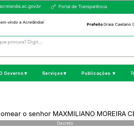
crelandia.ac.gov.br
Portal de Transparência
bem-vindo a Acrelândia!
Prefeito
Graia Caetano (
O Governo🔽
Serviços🔽
Publicações 🔽
T
 Nomear o senhor MAXMILIANO MOREIRA 
Decreto