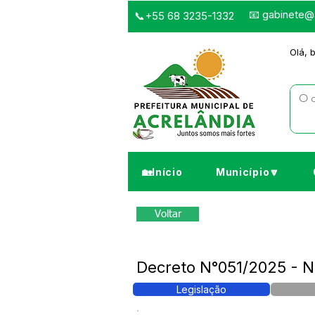
📧
gabinete@a
📞+55 68 3235-1332
Olá, 
🏡Início
Município🔽
Voltar
Decreto N°051/2025 -
Legislação