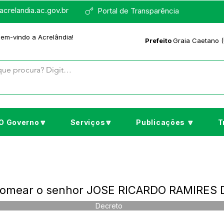
crelandia.ac.gov.br
Portal de Transparência
bem-vindo a Acrelândia!
Prefeito
Graia Caetano (
O Governo🔽
Serviços🔽
Publicações 🔽
T
 Nomear o senhor JOSE RICARDO RAMIRES
Decreto