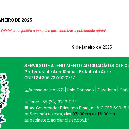
ANEIRO DE 2025
 Oficial, mas facilita a pesquisa para localizar a publicação oficial.
Página da Publicação:
Data da Publicação:
9 de janeiro de 2025
SERVIÇO DE ATENDIMENTO AO CIDADÃO (SIC) E O
Prefeitura de Acrelândia - Estado do Acre
CNPJ 
84.306.737/0001-27
💻Acesso online: 
SIC 
| 
Fale Conosco
 | 
Ouvidoria
| 
Port
📱Fone: +55 
(68) 3232-1173
🏢 
Av. Governador Edmundo Pinto, nº 810 CEP 69945-0
📅 Segunda a sexta, das 
07h30min às 13h30min
📧 
gabinete@acrelandia.ac.gov.br