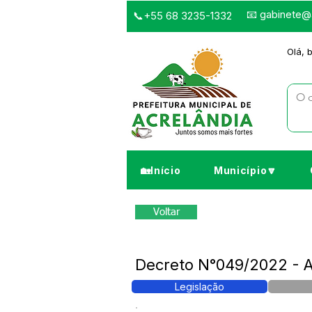
📧
gabinete@a
📞+55 68 3235-1332
Olá, 
🏡Início
Município🔽
Voltar
Decreto N°049/2022 - A
Legislação