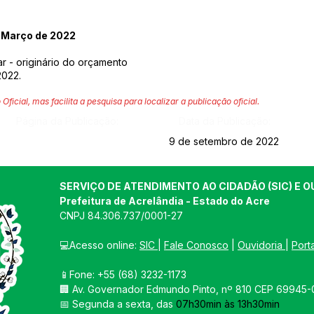
 Março de 2022
ar - originário do orçamento
2022.
 Oficial, mas facilita a pesquisa para localizar a publicação oficial.
Página da Publicação:
Data da Publicação:
9 de setembro de 2022
SERVIÇO DE ATENDIMENTO AO CIDADÃO (SIC) E O
Prefeitura de Acrelândia - Estado do Acre
CNPJ 
84.306.737/0001-27
💻Acesso online: 
SIC 
| 
Fale Conosco
 | 
Ouvidoria
| 
Port
📱Fone: +55 
(68) 3232-1173
🏢 
Av. Governador Edmundo Pinto, nº 810 CEP 69945-0
📅 Segunda a sexta, das 
07h30min às 13h30min