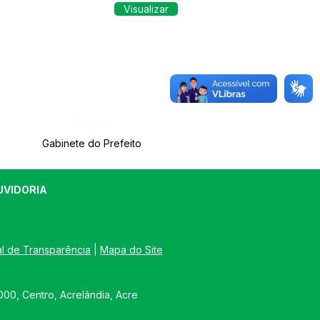
Visualizar
Órgão:
Gabinete do Prefeito
UVIDORIA
al de Transparência
 | 
Mapa do Site
00, Centro, Acrelândia, Acre