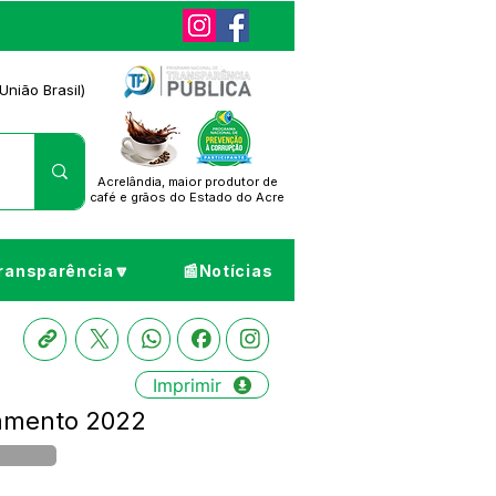
União Brasil)
Acrelândia, maior produtor de
café
e grãos do Estado do Acre
ransparência🔽
📰Notícias
Imprimir
çamento 2022