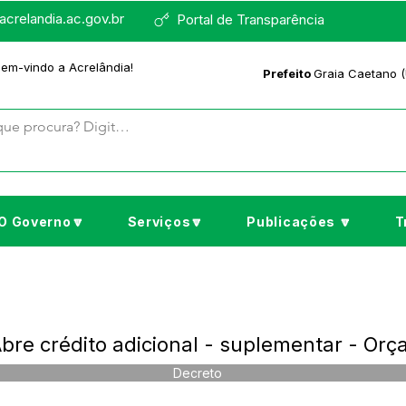
crelandia.ac.gov.br
Portal de Transparência
bem-vindo a Acrelândia!
Prefeito
Graia Caetano (
O Governo🔽
Serviços🔽
Publicações 🔽
T
bre crédito adicional - suplementar - Or
Decreto