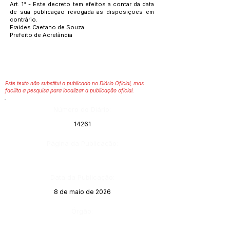
Art. 1° - Este decreto tem efeitos a contar da data
de sua publicação revogada as disposições em
contrário.
Eraides Caetano de Souza
Prefeito de Acrelândia
Este texto não substitui o publicado no Diário Oficial, mas
facilita a pesquisa para localizar a publicação oficial.
Número do Diário:
14261
Página da Publicação:
Data da Publicação:
8 de maio de 2026
Órgão: