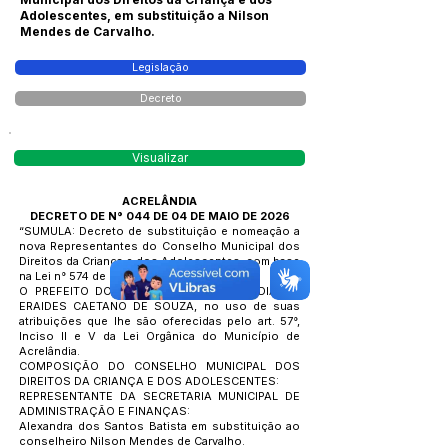
Adolescentes, em substituição a Nilson
Mendes de Carvalho.
Legislação
Decreto
Visualizar
ACRELÂNDIA
DECRETO DE N° 044 DE 04 DE MAIO DE 2026
“SUMULA: Decreto de substituição e nomeação a
nova Representantes do Conselho Municipal dos
Direitos da Criança e dos Adolescentes, com base
na Lei n° 574 de 04 de Agosto de 2015.
O PREFEITO DO MUNICÍPIO DE ACRELÂNDIA/AC,
ERAIDES CAETANO DE SOUZA, no uso de suas
atribuições que lhe são oferecidas pelo art. 57°,
Inciso II e V da Lei Orgânica do Município de
Acrelândia.
COMPOSIÇÃO DO CONSELHO MUNICIPAL DOS
DIREITOS DA CRIANÇA E DOS ADOLESCENTES:
REPRESENTANTE DA SECRETARIA MUNICIPAL DE
ADMINISTRAÇÃO E FINANÇAS:
Alexandra dos Santos Batista em substituição ao
conselheiro Nilson Mendes de Carvalho.