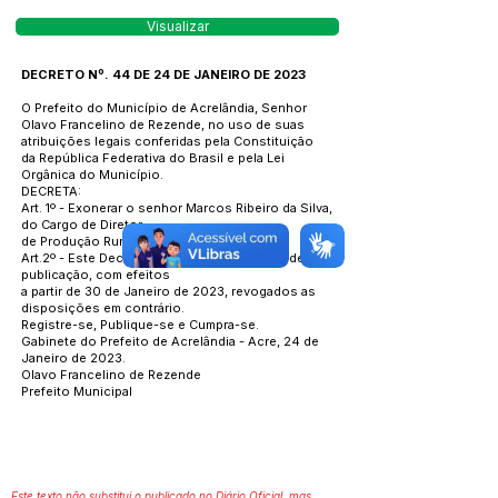
Visualizar
DECRETO Nº. 44 DE 24 DE JANEIRO DE 2023
O Prefeito do Município de Acrelândia, Senhor
Olavo Francelino de Rezende, no uso de suas
atribuições legais conferidas pela Constituição
da República Federativa do Brasil e pela Lei
Orgânica do Município.
DECRETA:
Art. 1º - Exonerar o senhor Marcos Ribeiro da Silva,
do Cargo de Diretor
de Produção Rural, até ulterior deliberação.
Art.2º - Este Decreto entra em vigor na data de sua
publicação, com efeitos
a partir de 30 de Janeiro de 2023, revogados as
disposições em contrário.
Registre-se, Publique-se e Cumpra-se.
Gabinete do Prefeito de Acrelândia - Acre, 24 de
Janeiro de 2023.
Olavo Francelino de Rezende
Prefeito Municipal
Este texto não substitui o publicado no Diário Oficial, mas