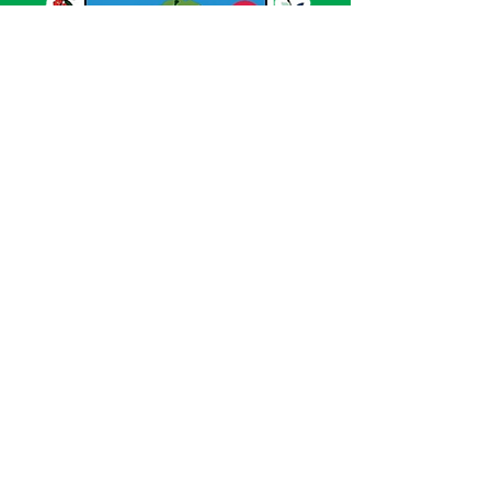
SERVIÇO DE ATENDIMENTO AO CIDADÃO 
(SIC) E OUVIDORIA
Prefeitura de Acrelândia - Estado do Acre
CNPJ 
84.306.737/0001-27
💻Acesso online: 
SIC 
| 
Fale Conosco
 | 
Ouvidoria
| 
Portal de Transparência
 | 
Mapa 
do Site
📱Fone: +55 
(68) 3232-1173
🏢 
Av. Governador Edmundo Pinto, nº 810 
CEP 69945-000, Centro, Acrelândia, Acre
📅 Segunda a sexta, das 
07h30min às 
13h30min