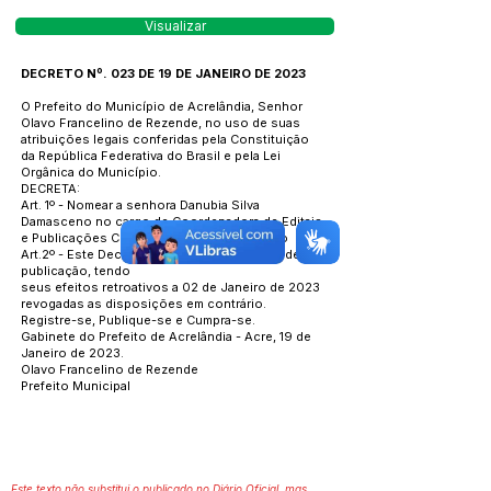
Visualizar
DECRETO Nº. 023 DE 19 DE JANEIRO DE 2023
O Prefeito do Município de Acrelândia, Senhor
Olavo Francelino de Rezende, no uso de suas
atribuições legais conferidas pela Constituição
da República Federativa do Brasil e pela Lei
Orgânica do Município.
DECRETA:
Art. 1º - Nomear a senhora Danubia Silva
Damasceno no cargo de Coordenadora de Editais
e Publicações CC-3, até ulterior deliberação
Art.2º - Este Decreto entra em vigor na data de sua
publicação, tendo
seus efeitos retroativos a 02 de Janeiro de 2023
revogadas as disposições em contrário.
Registre-se, Publique-se e Cumpra-se.
Gabinete do Prefeito de Acrelândia - Acre, 19 de
Janeiro de 2023.
Olavo Francelino de Rezende
Prefeito Municipal
Este texto não substitui o publicado no Diário Oficial, mas