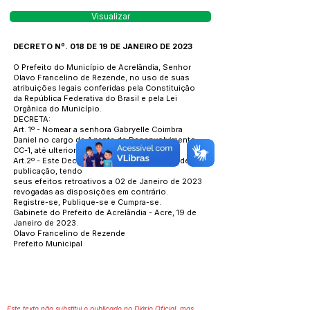
Visualizar
DECRETO Nº. 018 DE 19 DE JANEIRO DE 2023
O Prefeito do Município de Acrelândia, Senhor
Olavo Francelino de Rezende, no uso de suas
atribuições legais conferidas pela Constituição
da República Federativa do Brasil e pela Lei
Orgânica do Município.
DECRETA:
Art. 1º - Nomear a senhora Gabryelle Coimbra
Daniel no cargo de Agente de Desenvolvimento
CC-1, até ulterior deliberação.
Art.2º - Este Decreto entra em vigor na data de sua
publicação, tendo
seus efeitos retroativos a 02 de Janeiro de 2023
revogadas as disposições em contrário.
Registre-se, Publique-se e Cumpra-se.
Gabinete do Prefeito de Acrelândia - Acre, 19 de
Janeiro de 2023.
Olavo Francelino de Rezende
Prefeito Municipal
Este texto não substitui o publicado no Diário Oficial, mas