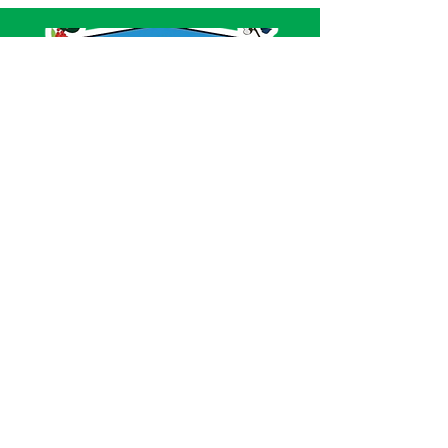
SERVIÇO DE ATENDIMENTO AO CIDADÃO 
(SIC) E OUVIDORIA
Prefeitura de Acrelândia - Estado do Acre
CNPJ 
84.306.737/0001-27
💻Acesso online: 
SIC 
| 
Fale Conosco
 | 
Ouvidoria
| 
Portal de Transparência
 | 
Mapa 
do Site
📱Fone: +55 
(68) 3232-1173
🏢 
Av. Governador Edmundo Pinto, nº 810 
CEP 69945-000, Centro, Acrelândia, Acre