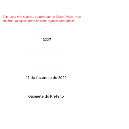
Este texto não substitui o publicado no Diário Oficial, mas
facilita a pesquisa para localizar a publicação oficial.
Número do Diário:
13227
Página da Publicação:
Data da Publicação:
17 de fevereiro de 2022
Órgão:
Gabinete do Prefeito