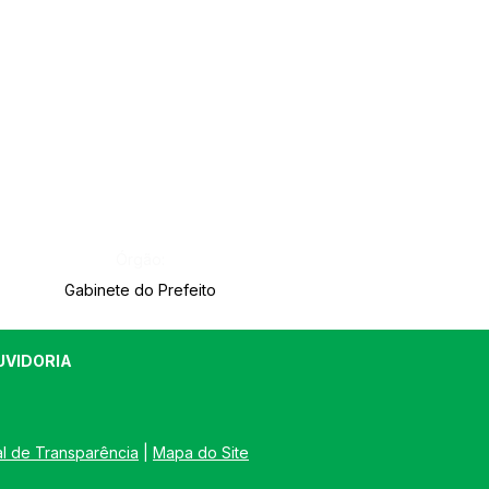
Órgão:
Gabinete do Prefeito
UVIDORIA
al de Transparência
 | 
Mapa do Site