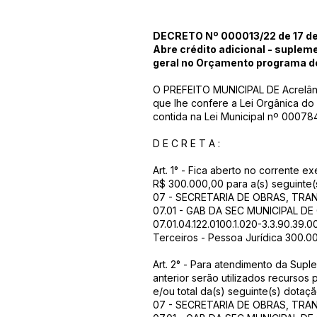
DECRETO Nº 000013/22 de 17 de
Abre crédito adicional - suplem
geral no Orçamento programa d
O PREFEITO MUNICIPAL DE Acrelând
que lhe confere a Lei Orgânica do
contida na Lei Municipal nº 00078
D E C R E T A :
Art. 1° - Fica aberto no corrente ex
R$ 300.000,00 para a(s) seguinte(
07 - SECRETARIA DE OBRAS, TR
07.01 - GAB DA SEC MUNICIPAL D
07.01.04.122.0100.1.020-3.3.90.39.
Terceiros - Pessoa Jurídica 300.0
Art. 2° - Para atendimento da Supl
anterior serão utilizados recursos
e/ou total da(s) seguinte(s) dotaç
07 - SECRETARIA DE OBRAS, TR