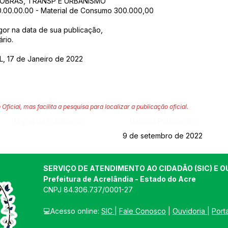
E OBRAS, TRANSP E URBANISMO
.00.00.00.00 - Material de Consumo 300.000,00
igor na data de sua publicação,
rio.
 17 de Janeiro de 2022
 Oficial, mas facilita a pesquisa para localizar a publicação oficial.
Página da Publicação:
Data da Publicação:
9 de setembro de 2022
SERVIÇO DE ATENDIMENTO AO CIDADÃO (SIC) E O
Prefeitura de Acrelândia - Estado do Acre
CNPJ 
84.306.737/0001-27
💻Acesso online: 
SIC 
| 
Fale Conosco
 | 
Ouvidoria
| 
Port