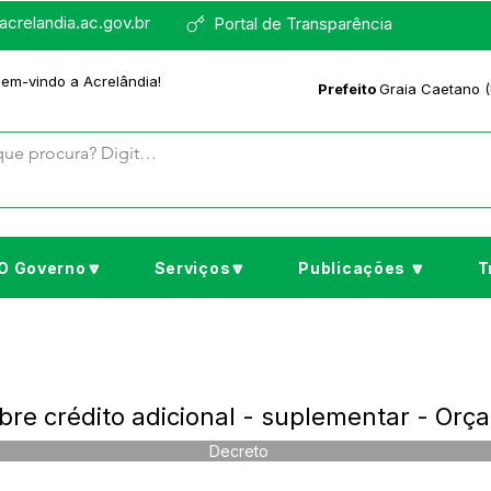
crelandia.ac.gov.br
Portal de Transparência
bem-vindo a Acrelândia!
Prefeito
Graia Caetano (
O Governo🔽
Serviços🔽
Publicações 🔽
T
bre crédito adicional - suplementar - Or
Decreto