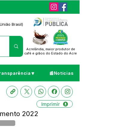
União Brasil)
Acrelândia, maior produtor de
café
e grãos do Estado do Acre
ransparência🔽
📰Notícias
Imprimir
çamento 2022