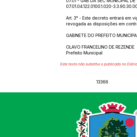
07.01 - GAB DA SEC MUNICIPAL D
07.01.04.122.0100.1.020-3.3.90.30
Art. 3° - Este decreto entrará em v
revogada as disposições em contrá
GABINETE DO PREFEITO MUNICIPAL,
OLAVO FRANCELINO DE REZENDE
Prefeito Municipal
Este texto não substitui o publicado no Diário
Número do Diário:
13366