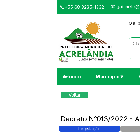
📧
gabinete@a
📞+55 68 3235-1332
Olá, 
🏡Início
Município🔽
Voltar
Decreto N°013/2022 - A
Legislação