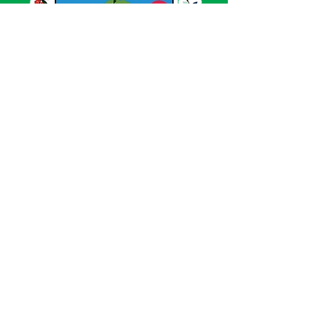
SERVIÇO DE ATENDIMENTO AO CIDADÃO 
(SIC) E OUVIDORIA
Prefeitura de Acrelândia - Estado do Acre
CNPJ 
84.306.737/0001-27
💻Acesso online: 
SIC 
| 
Fale Conosco
 | 
Ouvidoria
| 
Portal de Transparência
 | 
Mapa 
do Site
📱Fone: +55 
(68) 3232-1173
🏢 
Av. Governador Edmundo Pinto, nº 810 
CEP 69945-000, Centro, Acrelândia, Acre
📅 Segunda a sexta, das 
07h30min às 
13h30min