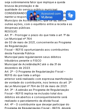
seja sobremaneira fator que implique a queda
brusca da prestação e da
qualidade do serviço público municipal;
CONSIDERANDO finalmente, a necessidade de
manter a responsabilidade na gestão fiscal do
Município de Acrelândia/AC, que se dá, dentre
outras ações, com o equilíbrio entre a receita e as
despesas públicas.
RESOLVE:
Art. 1º - Prorrogar o prazo do que trata o art. 1º da
Lei Municipal nº 764
de 03 de maio de 2021, concernente ao Programa
de Regularização
Fiscal – REFIS oportunizando aos contribuintes
desta Fazenda Pública
Municipal para regularizarem seus débitos
tributários perante o FISCO
Municipal de Acrelândia/AC até o dia 31 de
dezembro de 2023.
Art. 2º - O Programa de Regularização Fiscal –
REFIS do que trata o artigo
anterior será realizado com expressa manifestação
de vontade do contribuinte, nos termos do art. 2º
da Lei Municipal nº 764 de 03 de maio de 2021.
Art. 3º - A adesão ao Programa de Regularização
Fiscal – REFIS implica na inclusão total dos
débitos em abertos e consequentemente será
realizado o parcelamento da dívida fiscal.
Art. 4º - O contribuinte que desejar participar do
Programa de Regularização Fiscal – REFIS, deverá