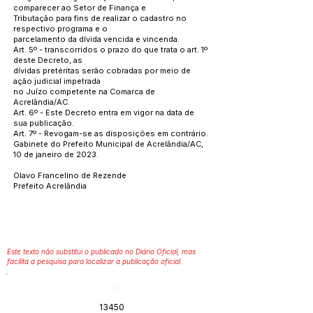
comparecer ao Setor de Finança e
Tributação para fins de realizar o cadastro no
respectivo programa e o
parcelamento da dívida vencida e vincenda.
Art. 5º - transcorridos o prazo do que trata o art. 1º
deste Decreto, as
dívidas pretéritas serão cobradas por meio de
ação judicial impetrada
no Juízo competente na Comarca de
Acrelândia/AC.
Art. 6º - Este Decreto entra em vigor na data de
sua publicação.
Art. 7º - Revogam-se as disposições em contrário.
Gabinete do Prefeito Municipal de Acrelândia/AC,
10 de janeiro de 2023.
Olavo Francelino de Rezende
Prefeito Acrelândia
Este texto não substitui o publicado no Diário Oficial, mas
facilita a pesquisa para localizar a publicação oficial.
Número do Diário:
13450