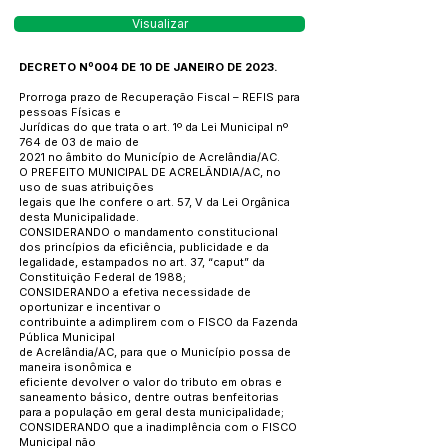
Visualizar
DECRETO Nº004 DE 10 DE JANEIRO DE 2023.
Prorroga prazo de Recuperação Fiscal – REFIS para
pessoas Físicas e
Jurídicas do que trata o art. 1º da Lei Municipal nº
764 de 03 de maio de
2021 no âmbito do Município de Acrelândia/AC.
O PREFEITO MUNICIPAL DE ACRELÂNDIA/AC, no
uso de suas atribuições
legais que lhe confere o art. 57, V da Lei Orgânica
desta Municipalidade.
CONSIDERANDO o mandamento constitucional
dos princípios da eficiência, publicidade e da
legalidade, estampados no art. 37, “caput” da
Constituição Federal de 1988;
CONSIDERANDO a efetiva necessidade de
oportunizar e incentivar o
contribuinte a adimplirem com o FISCO da Fazenda
Pública Municipal
de Acrelândia/AC, para que o Município possa de
maneira isonômica e
eficiente devolver o valor do tributo em obras e
saneamento básico, dentre outras benfeitorias
para a população em geral desta municipalidade;
CONSIDERANDO que a inadimplência com o FISCO
Municipal não