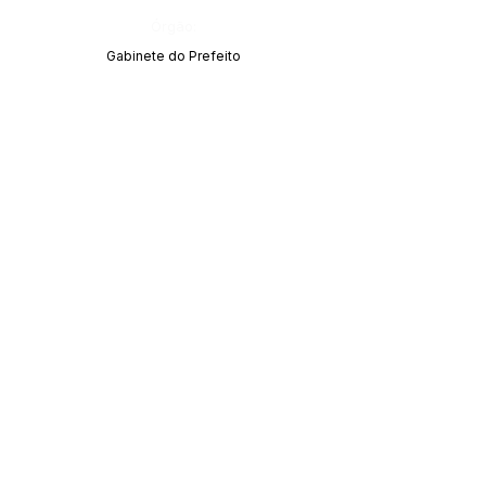
Órgão:
Gabinete do Prefeito
SERVIÇO DE ATENDIMENTO AO CIDADÃO 
(SIC) E OUVIDORIA
Prefeitura de Acrelândia - Estado do Acre
CNPJ 
84.306.737/0001-27