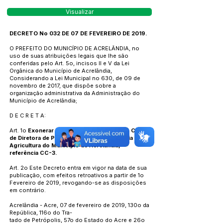
Visualizar
DECRETO No 032 DE 07 DE FEVEREIRO DE 2019.
O PREFEITO DO MUNICÍPIO DE ACRELÂNDIA, no
uso de suas atribuições legais que lhe são
conferidas pelo Art. 5o, incisos II e V da Lei
Orgânica do Município de Acrelândia,
Considerando a Lei Municipal no 630, de 09 de
novembro de 2017, que dispõe sobre a
organização administrativa da Administração do
Município de Acrelândia;
D E C R E T A:
Art. 1o
Exonerar KEILA SOUZA DA SILVA do Cargo
de Diretora de Produção Rural da Secretaria de
Agricultura do Município de Acrelândia,
referência CC-3.
Art. 2o Este Decreto entra em vigor na data de sua
publicação, com efeitos retroativos a partir de 1o
Fevereiro de 2019, revogando-se as disposições
em contrário.
Acrelândia - Acre, 07 de fevereiro de 2019, 130o da
República, 116o do Tra-
tado de Petrópolis, 57o do Estado do Acre e 26o