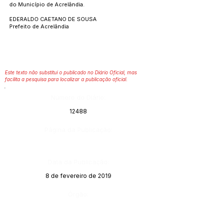
do Município de Acrelândia.
EDERALDO CAETANO DE SOUSA
Prefeito de Acrelândia
Este texto não substitui o publicado no Diário Oficial, mas
facilita a pesquisa para localizar a publicação oficial.
Número do Diário:
12488
Página da Publicação:
Data da Publicação:
8 de fevereiro de 2019
Órgão: