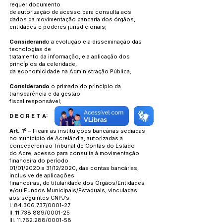
requer documento
de autorização de acesso para consulta aos
dados da movimentação bancaria dos órgãos,
entidades e poderes jurisdicionais;
Considerand
o a evolução e a disseminação das
tecnologias de
tratamento da informação, e a aplicação dos
princípios da celeridade,
da economicidade na Administração Pública;
Considerando
o primado do princípio da
transparência e da gestão
fiscal responsável;
D E C R E T A:
Art. 1º –
Ficam as instituições bancárias sediadas
no município de Acrelândia, autorizadas a
concederem ao Tribunal de Contas do Estado
do Acre, acesso para consulta à movimentação
financeira do período
01/01/2020 a 31/12/2020, das contas bancárias,
inclusive de aplicações
financeiras, de titularidade dos Órgãos/Entidades
e/ou Fundos Municipais/Estaduais, vinculadas
aos seguintes CNPJ’s:
I.
84.306.737
/0001-27
II.
11.738.889
/0001-25
III.
11.762.288
/0001-58