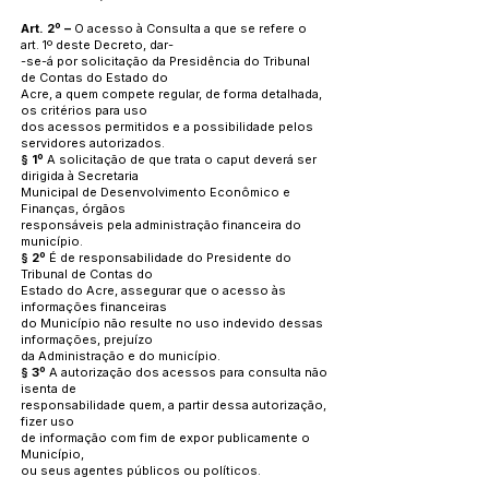
Art. 2º –
O acesso à Consulta a que se refere o
art. 1º deste Decreto, dar-
-se-á por solicitação da Presidência do Tribunal
de Contas do Estado do
Acre, a quem compete regular, de forma detalhada,
os critérios para uso
dos acessos permitidos e a possibilidade pelos
servidores autorizados.
§ 1º
A solicitação de que trata o caput deverá ser
dirigida à Secretaria
Municipal de Desenvolvimento Econômico e
Finanças, órgãos
responsáveis pela administração financeira do
município.
§ 2º
É de responsabilidade do Presidente do
Tribunal de Contas do
Estado do Acre, assegurar que o acesso às
informações financeiras
do Município não resulte no uso indevido dessas
informações, prejuízo
da Administração e do município.
§ 3º
A autorização dos acessos para consulta não
isenta de
responsabilidade quem, a partir dessa autorização,
fizer uso
de informação com fim de expor publicamente o
Município,
ou seus agentes públicos ou políticos.