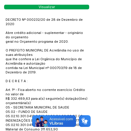
Visualizar
DECRETO Nº 000232/20 de 28 de Dezembro de
2020
Abre crédito adicional - suplementar - originário
do orçamento
geral no Orçamento programa de 2020.
O PREFEITO MUNICIPAL DE Acrelândia no uso de
suas atribuições
que lhe confere a Lei Orgânica do Município de
Acrelândia e autorização
contida na Lei Municipal nº 000703/19 de 18 de
Dezembro de 2019.
D E C R E T A :
Art. 1º - Fica aberto no corrente exercício Crédito
no valor de
R$ 332.489,63 para a(s) seguinte(s) dotação(ões)
orçamentária(s):
05 - SECRETARIA MUNICIPAL DE SAUDE
05.02 - FUNDO DE SAUDE
05.02.10.301.0410.2.021
-3.1.90.94.00.00.00.00 -
INDENIZAÇÕES E RESTITUIÇÕES TRAB 13.977,37
05.02.10.301.0410.2.043
-3.3.90.30.00.00.00.00 -
Material de Consumo 311.653,90