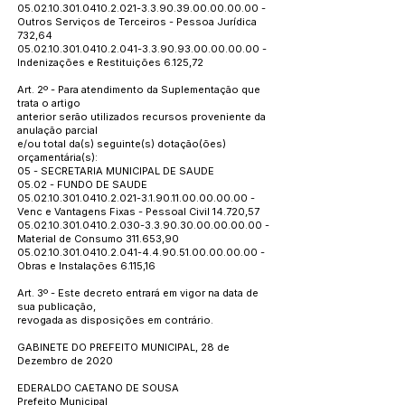
05.02.10.301.0410.2.021
-3.3.90.39.00.00.00.00 -
Outros Serviços de Terceiros - Pessoa Jurídica
732,64
05.02.10.301.0410.2.041
-3.3.90.93.00.00.00.00 -
Indenizações e Restituições 6.125,72
Art. 2º - Para atendimento da Suplementação que
trata o artigo
anterior serão utilizados recursos proveniente da
anulação parcial
e/ou total da(s) seguinte(s) dotação(ões)
orçamentária(s):
05 - SECRETARIA MUNICIPAL DE SAUDE
05.02 - FUNDO DE SAUDE
05.02.10.301.0410.2.021
-3.1.90.11.00.00.00.00 -
Venc e Vantagens Fixas - Pessoal Civil 14.720,57
05.02.10.301.0410.2.030
-3.3.90.30.00.00.00.00 -
Material de Consumo 311.653,90
05.02.10.301.0410.2.041
-4.4.90.51.00.00.00.00 -
Obras e Instalações 6.115,16
Art. 3º - Este decreto entrará em vigor na data de
sua publicação,
revogada as disposições em contrário.
GABINETE DO PREFEITO MUNICIPAL, 28 de
Dezembro de 2020
EDERALDO CAETANO DE SOUSA
Prefeito Municipal