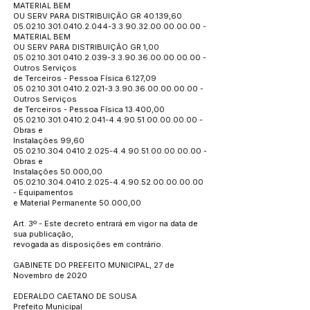
MATERIAL BEM
OU SERV PARA DISTRIBUIÇÃO GR 40.139,60
05.02.10.301.0410.2.044
-3.3.90.32.00.00.00.00 -
MATERIAL BEM
OU SERV PARA DISTRIBUIÇÃO GR 1,00
05.02.10.301.0410.2.039
-3.3.90.36.00.00.00.00 -
Outros Serviços
de Terceiros - Pessoa Física 6.127,09
05.02.10.301.0410.2.021
-3.3.90.36.00.00.00.00 -
Outros Serviços
de Terceiros - Pessoa Física 13.400,00
05.02.10.301.0410.2.041
-4.4.90.51.00.00.00.00 -
Obras e
Instalações 99,60
05.02.10.304.0410.2.025
-4.4.90.51.00.00.00.00 -
Obras e
Instalações 50.000,00
05.02.10.304.0410.2.025
-4.4.90.52.00.00.00.00
- Equipamentos
e Material Permanente 50.000,00
Art. 3º - Este decreto entrará em vigor na data de
sua publicação,
revogada as disposições em contrário.
GABINETE DO PREFEITO MUNICIPAL, 27 de
Novembro de 2020
EDERALDO CAETANO DE SOUSA
Prefeito Municipal