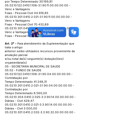
por Tempo Determinado 30.199,81
05.02.10.122.0410.1.108
-3.1.90.11.00.00.00.00 -
Venc e Vantagens
Fixas - Pessoal Civil 44.616,85
05.02.10.301.0410.2.021
-3.1.90.11.00.00.00.00 -
Venc e Vantagens
Fixas - Pessoal Civil 70.432,89
05.02.10.301.0410.2.029
-3.1.90.11.00.00.00.00 -
Venc e Vantagens
Fixas - Pessoal Civil 25.612,81
Art. 2º -
Para atendimento da Suplementação que
trata o artigo
anterior serão utilizados recursos proveniente da
anulação parcial
e/ou total da(s) seguinte(s) dotação(ões)
orçamentária(s):
05 - SECRETARIA MUNICIPAL DE SAUDE
05.02 - FUNDO DE SAUDE
05.02.10.122.0410.1.108
-3.1.90.04.00.00.00.00 -
Contratação por
Tempo Determinado 41.248,31
05.02.10.301.0410.2.021
-3.1.90.04.00.00.00.00 -
Contratação por
Tempo Determinado 8.560,00
05.02.10.304.0410.2.025
-3.3.90.14.00.00.00.00 -
Diárias - Civil 429,47
05.02.10.301.0410.2.021
-3.3.90.14.00.00.00.00 -
Diárias - Civil 3.000,00
05.02.10.301.0410.2.032
-3.3.90.32.00.00.00.00 -