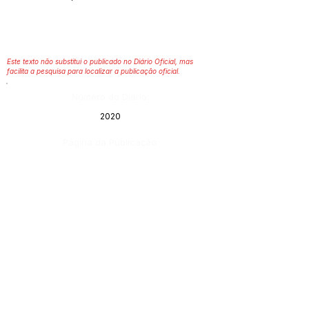
Este texto não substitui o publicado no Diário Oficial, mas
facilita a pesquisa para localizar a publicação oficial.
Número do Diário:
2020
Página da Publicação:
Data da Publicação:
23 de dezembro de 2020
Órgão:
Gabinete do Prefeito