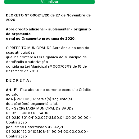
Visualizar
DECRETO Nº 000215/20 de 27 de Novembro de
2020
Abre crédito adicional - suplementar - originário
do orçamento
geral no Orçamento programa de 2020.
O PREFEITO MUNICIPAL DE Acrelândia no uso de
suas atribuições
que lhe confere a Lei Orgânica do Município de
Acrelândia e autorização
contida na Lei Municipal nº 000703/19 de 18 de
Dezembro de 2019.
D E C R E T A :
Art. 1º
- Fica aberto no corrente exercício Crédito
no valor
de R$ 213.005,07 para a(s) seguinte(s)
dotação(ões) orçamentária(s):
05 - SECRETARIA MUNICIPAL DE SAUDE
05.02 - FUNDO DE SAUDE
05.02.10.301.0410.2.027
-3.1.90.04.00.00.00.00 -
Contratação
por Tempo Determinado 42.142,71
05.02.10.122.0410.1.108
-3.1.90.04.00.00.00.00 -
Contratação