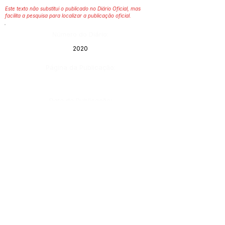
Este texto não substitui o publicado no Diário Oficial, mas
facilita a pesquisa para localizar a publicação oficial.
Número do Diário:
2020
Página da Publicação:
Data da Publicação:
1 de outubro de 2020
Órgão:
Gabinete do Prefeito