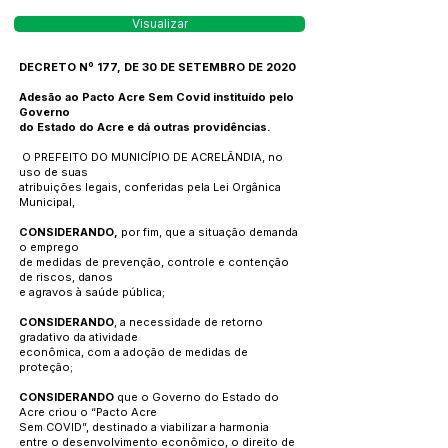
Visualizar
DECRETO Nº 177, DE 30 DE SETEMBRO DE 2020
Adesão ao Pacto Acre Sem Covid instituído pelo
Governo
do Estado do Acre e dá outras providências.
O PREFEITO DO MUNICÍPIO DE ACRELÂNDIA, no
uso de suas
atribuições legais, conferidas pela Lei Orgânica
Municipal,
CONSIDERANDO,
por fim, que a situação demanda
o emprego
de medidas de prevenção, controle e contenção
de riscos, danos
e agravos à saúde pública;
CONSIDERANDO
, a necessidade de retorno
gradativo da atividade
econômica, com a adoção de medidas de
proteção;
CONSIDERANDO
que o Governo do Estado do
Acre criou o “Pacto Acre
Sem COVID”, destinado a viabilizar a harmonia
entre o desenvolvimento econômico, o direito de