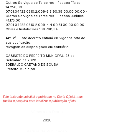
Outros Serviços de Terceiros - Pessoa Física
14.250,00
07.01.04.122.0310.2.009
-3.3.90.39.00.00.00.00 -
Outros Serviços de Terceiros - Pessoa Jurídica
41.175,00
07.01.04.122.0310.2.009
-4.4.90.51.00.00.00.00 -
Obras e Instalações 109.798,34
Art. 2º
- Este decreto entrará em vigor na data de
sua publicação,
revogada as disposições em contrário.
GABINETE DO PREFEITO MUNICIPAL, 25 de
Setembro de 2020
EDERALDO CAETANO DE SOUSA
Prefeito Municipal
Este texto não substitui o publicado no Diário Oficial, mas
facilita a pesquisa para localizar a publicação oficial.
Número do Diário:
2020
Página da Publicação: