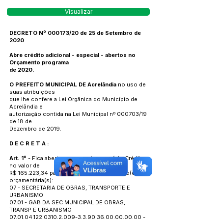
Visualizar
DECRETO Nº 000173/20 de 25 de Setembro de
2020
Abre crédito adicional - especial - abertos no
Orçamento programa
de 2020.
O PREFEITO MUNICIPAL DE Acrelândia
no uso de
suas atribuições
que lhe confere a Lei Orgânica do Município de
Acrelândia e
autorização contida na Lei Municipal nº 000703/19
de 18 de
Dezembro de 2019.
D E C R E T A :
Art. 1º
- Fica aberto no corrente exercício Crédito
no valor de
R$ 165.223,34 para a(s) seguinte(s) dotação(ões)
orçamentária(s):
07 - SECRETARIA DE OBRAS, TRANSPORTE E
URBANISMO
07.01 - GAB DA SEC MUNICIPAL DE OBRAS,
TRANSP E URBANISMO
07.01.04.122.0310.2.009
-3.3.90.36.00.00.00.00 -