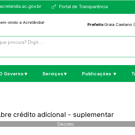
crelandia.ac.gov.br
Portal de Transparência
bem-vindo a Acrelândia!
Prefeito
Graia Caetano (
O Governo🔽
Serviços🔽
Publicações 🔽
T
bre crédito adicional - suplementar
Decreto