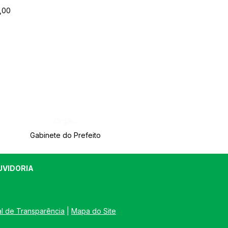
5,00
Órgão:
Gabinete do Prefeito
UVIDORIA
al de Transparência
 | 
Mapa do Site