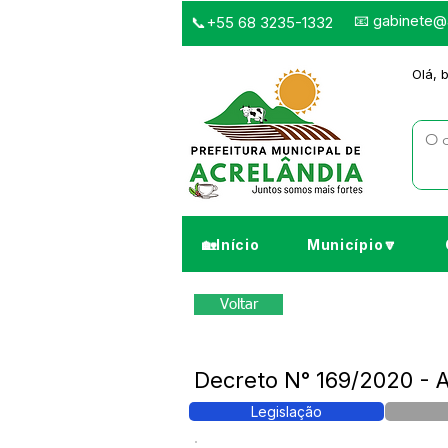
📧
gabinete@a
📞+55 68 3235-1332
Olá, 
🏡Início
Município🔽
Voltar
Decreto N° 169/2020 - A
Legislação