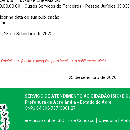
E OBRAS, TRANSP E URBANISMO
00.00.00.00 - Outros Serviços de Terceiros - Pessoa Jurídica 35.03
vigor na data de sua publicação,
rio.
, 23 de Setembro de 2020
 Oficial, mas facilita a pesquisa para localizar a publicação oficial.
Página da Publicação:
Data da Publicação:
25 de setembro de 2020
SERVIÇO DE ATENDIMENTO AO CIDADÃO (SIC) E O
Prefeitura de Acrelândia - Estado do Acre
CNPJ 
84.306.737/0001-27
💻Acesso online: 
SIC 
| 
Fale Conosco
 | 
Ouvidoria
| 
Port