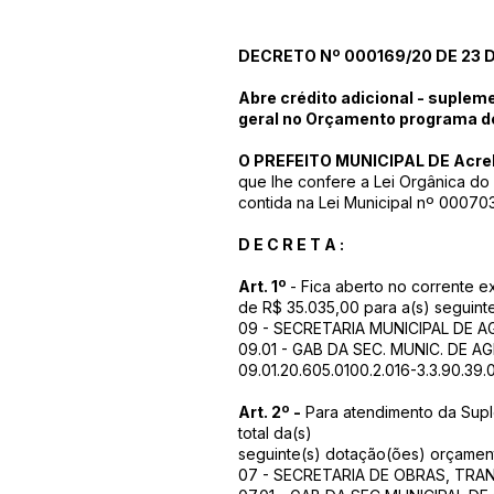
DECRETO Nº 000169/20 DE 23 
Abre crédito adicional - suplem
geral no Orçamento programa d
O PREFEITO MUNICIPAL DE Acre
que lhe confere a Lei Orgânica do
contida na Lei Municipal nº 0007
D E C R E T A :
Art. 1º
- Fica aberto no corrente e
de R$ 35.035,00 para a(s) seguint
09 - SECRETARIA MUNICIPAL DE 
09.01 - GAB DA SEC. MUNIC. DE 
09.01.20.605.0100.2.016-3.3.90.39.
Art. 2º -
Para atendimento da Suple
total da(s)
seguinte(s) dotação(ões) orçament
07 - SECRETARIA DE OBRAS, TR