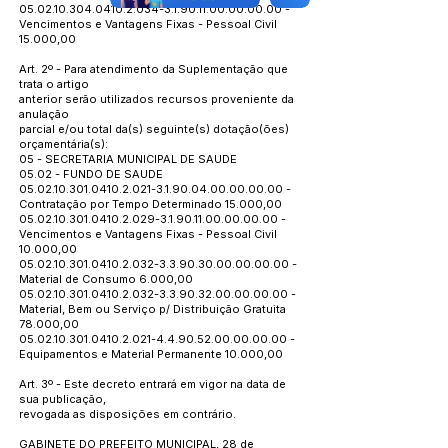
05.02.10.304.0410.2.034
-3.1.90.11.00.00.00.00 -
Vencimentos e Vantagens Fixas - Pessoal Civil
15.000,00
Art. 2º - Para atendimento da Suplementação que
trata o artigo
anterior serão utilizados recursos proveniente da
anulação
parcial e/ou total da(s) seguinte(s) dotação(ões)
orçamentária(s):
05 - SECRETARIA MUNICIPAL DE SAUDE
05.02 - FUNDO DE SAUDE
05.02.10.301.0410.2.021
-3.1.90.04.00.00.00.00 -
Contratação por Tempo Determinado 15.000,00
05.02.10.301.0410.2.029
-3.1.90.11.00.00.00.00 -
Vencimentos e Vantagens Fixas - Pessoal Civil
10.000,00
05.02.10.301.0410.2.032
-3.3.90.30.00.00.00.00 -
Material de Consumo 6.000,00
05.02.10.301.0410.2.032
-3.3.90.32.00.00.00.00 -
Material, Bem ou Serviço p/ Distribuição Gratuita
78.000,00
05.02.10.301.0410.2.021
-4.4.90.52.00.00.00.00 -
Equipamentos e Material Permanente 10.000,00
Art. 3º - Este decreto entrará em vigor na data de
sua publicação,
revogada as disposições em contrário.
GABINETE DO PREFEITO MUNICIPAL, 28 de