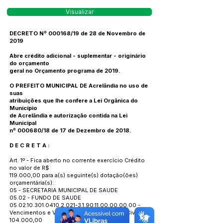
Visualizar
DECRETO Nº 000168/19 de 28 de Novembro de
2019
Abre crédito adicional - suplementar - originário
do orçamento
geral no Orçamento programa de 2019.
O PREFEITO MUNICIPAL DE Acrelândia no uso de
suas
atribuições que lhe confere a Lei Orgânica do
Município
de Acrelândia e autorização contida na Lei
Municipal
nº 000680/18 de 17 de Dezembro de 2018.
D E C R E T A :
Art. 1º - Fica aberto no corrente exercício Crédito
no valor de R$
119.000,00 para a(s) seguinte(s) dotação(ões)
orçamentária(s):
05 - SECRETARIA MUNICIPAL DE SAUDE
05.02 - FUNDO DE SAUDE
05.02.10.301.0410.2.021
-3.1.90.11.00.00.00.00 -
Vencimentos e Vantagens Fixas - Pessoal Civil
104.000,00