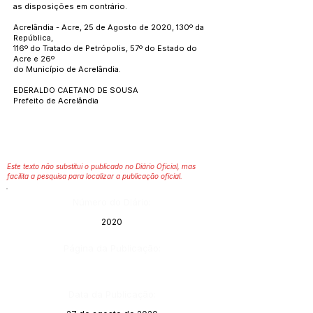
as disposições em contrário.
Acrelândia - Acre, 25 de Agosto de 2020, 130º da
República,
116º do Tratado de Petrópolis, 57º do Estado do
Acre e 26º
do Município de Acrelândia.
EDERALDO CAETANO DE SOUSA
Prefeito de Acrelândia
Este texto não substitui o publicado no Diário Oficial, mas
facilita a pesquisa para localizar a publicação oficial.
Número do Diário:
2020
Página da Publicação:
Data da Publicação: