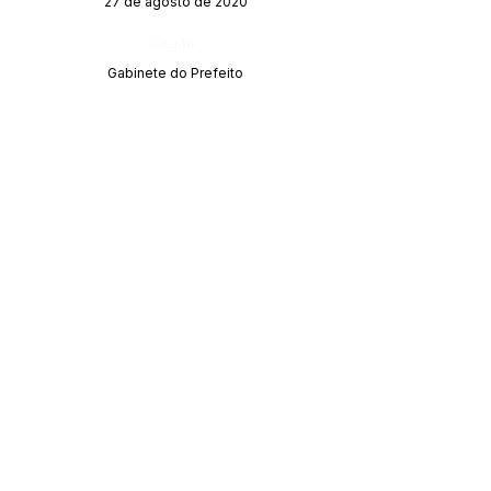
27 de agosto de 2020
Órgão:
Gabinete do Prefeito
SERVIÇO DE ATENDIMENTO AO CIDADÃO 
(SIC) E OUVIDORIA
Prefeitura de Acrelândia - Estado do Acre