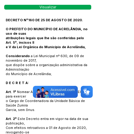
Visualizar
DECRETO Nº160 DE 25 DE AGOSTO DE 2020.
O PREFEITO DO MUNICÍPIO DE ACRELÂNDIA, no
uso de suas
atribuições legais que lhe são conferidas pelo
Art. 5º, incisos II
e V da Lei Orgânica do Município de Acrelândia,
Considerando
a Lei Municipal nº 630, de 09 de
novembro de 2017,
que dispõe sobre a organização administrativa da
Administração
do Município de Acrelândia;
D E C R E T A:
Art. 1º
Nomear ANDRESSA PEREIRA DE OLIVEIRA
para exercer
o Cargo de Coordenadora da Unidade Básica de
Saúde Zumira
Garcia, sem ônus.
Art. 2º
Este Decreto entra em vigor na data de sua
publicação,
Com efeitos retroativos a 01 de Agosto de 2020,
revogando-se