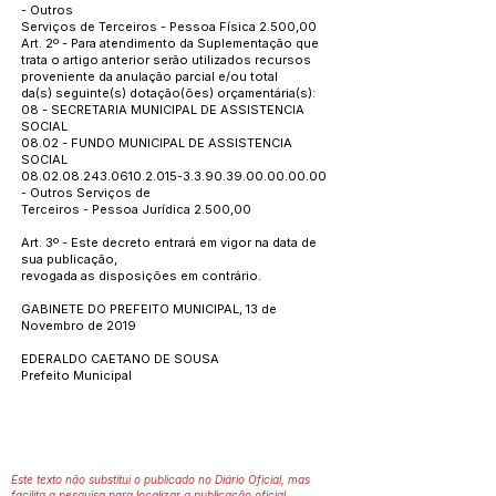
- Outros
Serviços de Terceiros - Pessoa Física 2.500,00
Art. 2º - Para atendimento da Suplementação que
trata o artigo anterior serão utilizados recursos
proveniente da anulação parcial e/ou total
da(s) seguinte(s) dotação(ões) orçamentária(s):
08 - SECRETARIA MUNICIPAL DE ASSISTENCIA
SOCIAL
08.02 - FUNDO MUNICIPAL DE ASSISTENCIA
SOCIAL
08.02.08.243.0610.2.015
-3.3.90.39.00.00.00.00
- Outros Serviços de
Terceiros - Pessoa Jurídica 2.500,00
Art. 3º - Este decreto entrará em vigor na data de
sua publicação,
revogada as disposições em contrário.
GABINETE DO PREFEITO MUNICIPAL, 13 de
Novembro de 2019
EDERALDO CAETANO DE SOUSA
Prefeito Municipal
Este texto não substitui o publicado no Diário Oficial, mas
facilita a pesquisa para localizar a publicação oficial.