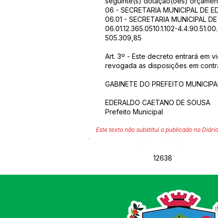
seguinte(s) dotação(ões) orçament
06 - SECRETARIA MUNICIPAL DE
06.01 - SECRETARIA MUNICIPAL 
06.01.12.365.0510.1.102-4.4.90.51.0
505.309,85
Art. 3º - Este decreto entrará em v
revogada as disposições em contrá
GABINETE DO PREFEITO MUNICIPAL
EDERALDO CAETANO DE SOUSA
Prefeito Municipal
Este texto não substitui o publicado no Diário
Número do Diário:
12638