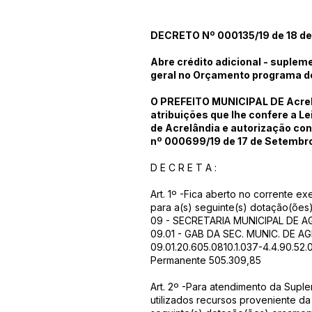
DECRETO Nº 000135/19 de 18 de
Abre crédito adicional - suplem
geral no Orçamento programa d
O PREFEITO MUNICIPAL DE Acrel
atribuições que lhe confere a Le
de Acrelândia e autorização con
nº 000699/19 de 17 de Setembr
D E C R E T A :
Art. 1º -Fica aberto no corrente e
para a(s) seguinte(s) dotação(ões)
09 - SECRETARIA MUNICIPAL DE 
09.01 - GAB DA SEC. MUNIC. DE 
09.01.20.605.0810.1.037-4.4.90.52.
Permanente 505.309,85
Art. 2º -Para atendimento da Suple
utilizados recursos proveniente da 