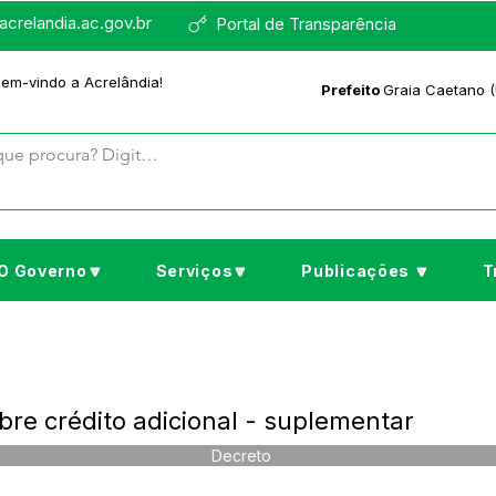
crelandia.ac.gov.br
Portal de Transparência
bem-vindo a Acrelândia!
Prefeito
Graia Caetano (
O Governo🔽
Serviços🔽
Publicações 🔽
T
bre crédito adicional - suplementar
Decreto