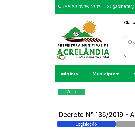
📧
gabinete@a
📞+55 68 3235-1332
Olá, 
🏡Início
Município🔽
Voltar
Decreto N° 135/2019 - A
Legislação