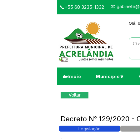
📧
gabinete@a
📞+55 68 3235-1332
Olá, 
🏡Início
Município🔽
Voltar
Decreto N° 129/2020 - 
Legislação