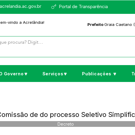
crelandia.ac.gov.br
Portal de Transparência
bem-vindo a Acrelândia!
Prefeito
Graia Caetano (
O Governo🔽
Serviços🔽
Publicações 🔽
T
Comissão de do processo Seletivo Simplifi
Decreto