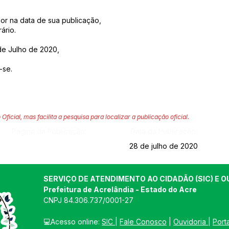
or na data de sua publicação,
ário.
de Julho de 2020,
-se.
 Oficial, mas facilita a pesquisa para localizar a publicação oficial.
Página da Publicação:
Data da Publicação:
28 de julho de 2020
SERVIÇO DE ATENDIMENTO AO CIDADÃO (SIC) E O
Prefeitura de Acrelândia - Estado do Acre
CNPJ 
84.306.737/0001-27
💻Acesso online: 
SIC 
| 
Fale Conosco
 | 
Ouvidoria
| 
Port