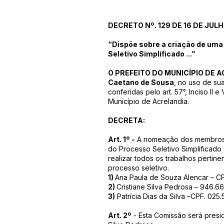
DECRETO Nº. 129 DE 16 DE JUL
“Dispõe sobre a criação de um
Seletivo Simplificado ...”
O PREFEITO DO MUNICÍPIO DE A
Caetano de Sousa
, no uso de su
conferidas pelo art. 57°, Inciso II 
Município de Acrelandia.
DECRETA:
Art. 1º -
A nomeação dos membros 
do Processo Seletivo Simplificado
realizar todos os trabalhos pertine
processo seletivo.
1)
Ana Paula de Souza Alencar – CP
2)
Cristiane Silva Pedrosa – 946.6
3)
Patrícia Dias da Silva –CPF. 025
Art. 2º
- Esta Comissão será presid