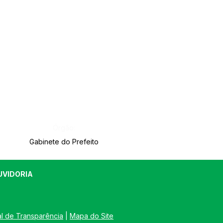
Órgão:
Gabinete do Prefeito
UVIDORIA
al de Transparência
 | 
Mapa do Site