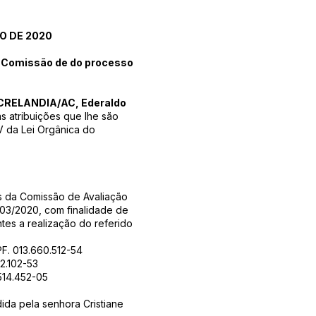
HO DE 2020
a Comissão de do processo
CRELANDIA/AC, Ederaldo
as atribuições que lhe são
e V da Lei Orgânica do
da Comissão de Avaliação
 03/2020, com finalidade de
ntes a realização do referido
F. 013.660.512-54
62.102-53
.514.452-05
ida pela senhora Cristiane