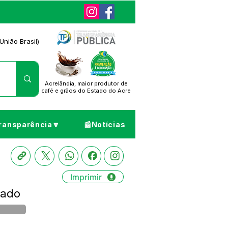
União Brasil)
Acrelândia, maior produtor de
café
e grãos do Estado do Acre
ransparência🔽
📰Notícias
Imprimir
cado