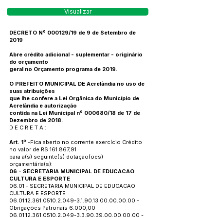
Visualizar
DECRETO Nº 000129/19 de 9 de Setembro de
2019
Abre crédito adicional - suplementar - originário
do orçamento
geral no Orçamento programa de 2019.
O PREFEITO MUNICIPAL DE Acrelândia no uso de
suas atribuições
que lhe confere a Lei Orgânica do Município de
Acrelândia e autorização
contida na Lei Municipal nº 000680/18 de 17 de
Dezembro de 2018.
D E C R E T A :
Art. 1º
-Fica aberto no corrente exercício Crédito
no valor de R$ 161.867,91
para a(s) seguinte(s) dotação(ões)
orçamentária(s):
06 - SECRETARIA MUNICIPAL DE EDUCACAO
CULTURA E ESPORTE
06.01 - SECRETARIA MUNICIPAL DE EDUCACAO
CULTURA E ESPORTE
06.01.12.361.0510.2.049
-3.1.90.13.00.00.00.00 -
Obrigações Patronais 6.000,00
06.01.12.361.0510.2.049
-3.3.90.39.00.00.00.00 -