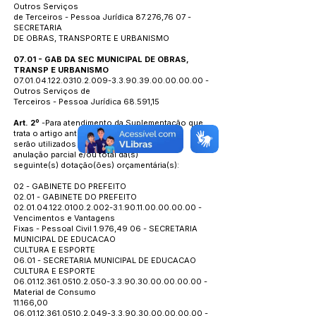
Outros Serviços
de Terceiros - Pessoa Jurídica 87.276,76 07 -
SECRETARIA
DE OBRAS, TRANSPORTE E URBANISMO
07.01 - GAB DA SEC MUNICIPAL DE OBRAS,
TRANSP E URBANISMO
07.01.04.122.0310.2.009
-3.3.90.39.00.00.00.00 -
Outros Serviços de
Terceiros - Pessoa Jurídica 68.591,15
Art. 2º
-Para atendimento da Suplementação que
trata o artigo anterior
serão utilizados recursos proveniente da
anulação parcial e/ou total da(s)
seguinte(s) dotação(ões) orçamentária(s):
02 - GABINETE DO PREFEITO
02.01 - GABINETE DO PREFEITO
02.01.04.122.0100.2.002
-3.1.90.11.00.00.00.00 -
Vencimentos e Vantagens
Fixas - Pessoal Civil 1.976,49 06 - SECRETARIA
MUNICIPAL DE EDUCACAO
CULTURA E ESPORTE
06.01 - SECRETARIA MUNICIPAL DE EDUCACAO
CULTURA E ESPORTE
06.01.12.361.0510.2.050
-3.3.90.30.00.00.00.00 -
Material de Consumo
11.166,00
06.01.12.361.0510.2.049
-3.3.90.30.00.00.00.00 -