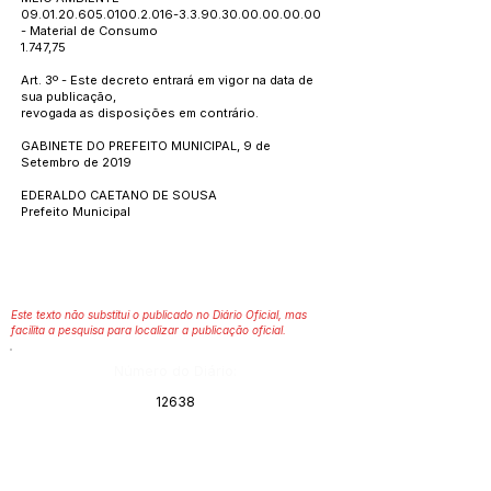
09.01.20.605.0100.2.016
-3.3.90.30.00.00.00.00
- Material de Consumo
1.747,75
Art. 3º - Este decreto entrará em vigor na data de
sua publicação,
revogada as disposições em contrário.
GABINETE DO PREFEITO MUNICIPAL, 9 de
Setembro de 2019
EDERALDO CAETANO DE SOUSA
Prefeito Municipal
Este texto não substitui o publicado no Diário Oficial, mas
facilita a pesquisa para localizar a publicação oficial.
Número do Diário:
12638
Página da Publicação: