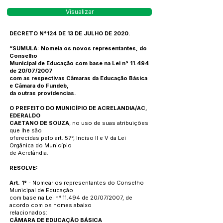
Visualizar
DECRETO N°124 DE 13 DE JULHO DE 2020.
“SUMULA: Nomeia os novos representantes, do
Conselho
Municipal de Educação com base na Lei n° 11.494
de 20/07/2007
com as respectivas Câmaras da Educação Básica
e Câmara do Fundeb,
da outras providencias.
O PREFEITO DO MUNICÍPIO DE ACRELANDIA/AC,
EDERALDO
CAETANO DE SOUZA
, no uso de suas atribuições
que lhe são
oferecidas pelo art. 57°, Inciso II e V da Lei
Orgânica do Município
de Acrelândia.
RESOLVE:
Art. 1°
- Nomear os representantes do Conselho
Municipal de Educação
com base na Lei n° 11.494 de 20/07/2007, de
acordo com os nomes abaixo
relacionados:
CÃMARA DE EDUCAÇÃO BÁSICA