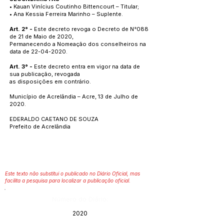
• Kauan Vinícius Coutinho Bittencourt – Titular;
• Ana Kessia Ferreira Marinho – Suplente.
Art. 2° -
Este decreto revoga o Decreto de N°088
de 21 de Maio de 2020,
Permanecendo a Nomeação dos conselheiros na
data de
22-04-2020
.
Art. 3° -
Este decreto entra em vigor na data de
sua publicação, revogada
as disposições em contrário.
Município de Acrelândia – Acre, 13 de Julho de
2020.
EDERALDO CAETANO DE SOUZA
Prefeito de Acrelândia
Este texto não substitui o publicado no Diário Oficial, mas
facilita a pesquisa para localizar a publicação oficial.
Número do Diário:
2020