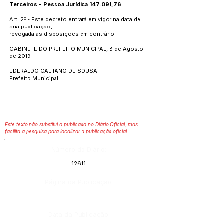
Terceiros - Pessoa Jurídica 147.091,76
Art. 2º - Este decreto entrará em vigor na data de
sua publicação,
revogada as disposições em contrário.
GABINETE DO PREFEITO MUNICIPAL, 8 de Agosto
de 2019
EDERALDO CAETANO DE SOUSA
Prefeito Municipal
Este texto não substitui o publicado no Diário Oficial, mas
facilita a pesquisa para localizar a publicação oficial.
Número do Diário:
12611
Página da Publicação:
Data da Publicação: