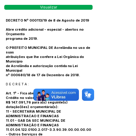
Visualizar
DECRETO Nº 000113/19 de 8 de Agosto de 2019
Abre crédito adicional - especial - abertos no
Orçamento
programa de 2019.
O PREFEITO MUNICIPAL DE Acrelândia no uso de
suas
atribuições que lhe confere a Lei Orgânica do
Município
de Acrelândia e autorização contida na Lei
Municipal
nº 000680/18 de 17 de Dezembro de 2018.
D E C R E T A :
Art. 1º - Fica aberto no corrente exercício
Crédito no valor de
R$ 147.091,76 para a(s) seguinte(s)
dotação(ões) orçamentária(s):
11 - SECRETARIA MUNICIPAL DE
ADMINISTRACAO E FINANCAS
11.01 - GAB DA SEC MUNICIPAL DE
ADMINISTRAÇÃO E FINANÇAS
11.01.04.122.0100.2.017
-3.3.90.39.00.00.00.00
- Outros Serviços de