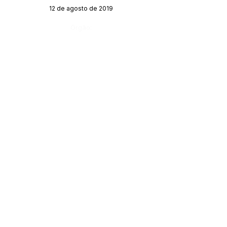
12 de agosto de 2019
Órgão:
SERVIÇO DE ATENDIMENTO AO CIDADÃO 
(SIC) E OUVIDORIA
Prefeitura de Acrelândia - Estado do Acre