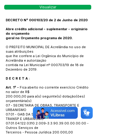
Visualizar
DECRETO Nº 000103/20 de 2 de Junho de 2020
Abre crédito adicional - suplementar - originário
do orçamento
geral no Orçamento programa de 2020.
O PREFEITO MUNICIPAL DE Acrelândia no uso de
suas atribuições
que lhe confere a Lei Orgânica do Município de
Acrelândia e autorização
contida na Lei Municipal nº 000703/19 de 18 de
Dezembro de 2019.
D E C R E T A :
Art. 1º -
Fica aberto no corrente exercício Crédito
no valor de R$
200.000,00 para a(s) seguinte(s) dotação(ões)
orçamentária(s):
07 - SECRETARIA DE OBRAS, TRANSPORTE E
URBANISMO
07.01 - GAB DA SEC MUNICIPAL DE OBRAS,
TRANSP E URBANISMO
07.01.04.122.0310.2.009
-3.3.90.39.00.00.00.00 -
Outros Serviços de
Terceiros - Pessoa Jurídica 200.000,00