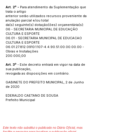
Art. 2º -
Para atendimento da Suplementação que
trata o artigo
anterior serão utilizados recursos proveniente da
anulação parcial e/ou total
da(s) seguinte(s) dotação(ões) orçamentária(s):
06 - SECRETARIA MUNICIPAL DE EDUCAÇÃO
CULTURA E ESPORTE
06.01 - SECRETARIA MUNICIPAL DE EDUCACAO
CULTURA E ESPORTE
06.01.27.812.0910.1.107
-4.4.90.51.00.00.00.00 -
Obras e Instalações
200.000,00
Art. 3º
- Este decreto entrará em vigor na data de
sua publicação,
revogada as disposições em contrário.
GABINETE DO PREFEITO MUNICIPAL, 2 de Junho
de 2020
EDERALDO CAETANO DE SOUSA
Prefeito Municipal
Este texto não substitui o publicado no Diário Oficial, mas
facilita a pesquisa para localizar a publicação oficial.