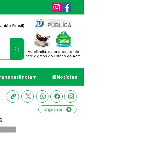
União Brasil)
Acrelândia, maior produtor de
café
e grãos do Estado do Acre
ransparência🔽
📰Notícias
Imprimir
a