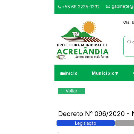
📧
gabinete@a
📞+55 68 3235-1332
Olá, 
🏡Início
Município🔽
Voltar
Decreto N° 096/2020 - 
Legislação