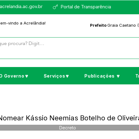
crelandia.ac.gov.br
Portal de Transparência
bem-vindo a Acrelândia!
Prefeito
Graia Caetano (
O Governo🔽
Serviços🔽
Publicações 🔽
T
Nomear Kássio Neemias Botelho de Oliveir
Decreto