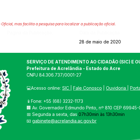
 Oficial, mas facilita a pesquisa para localizar a publicação oficial.
Página da Publicação:
Data da Publicação:
28 de maio de 2020
SERVIÇO DE ATENDIMENTO AO CIDADÃO (SIC) E O
Prefeitura de Acrelândia - Estado do Acre
CNPJ 
84.306.737/0001-27
💻Acesso online: 
SIC 
| 
Fale Conosco
 | 
Ouvidoria
| 
Port
📱Fone: +55 
(68) 3232-1173
🏢 
Av. Governador Edmundo Pinto, nº 810 CEP 69945-0
📅 Segunda a sexta, das 
07h30min às 13h30min
📧 
gabinete@acrelandia.ac.gov.br