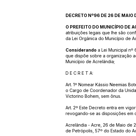
DECRETO Nº96 DE 26 DE MAIO 
O PREFEITO DO MUNICÍPIO DE 
atribuições legais que lhe são confe
da Lei Orgânica do Município de Ac
Considerando
a Lei Municipal nº
que dispõe sobre a organização ad
Município de Acrelândia;
D E C R E T A:
Art. 1º Nomear Kássio Neemias Bot
o Cargo de Coordenador da Unida
Victorino Bohem, sem ônus.
Art. 2º Este Decreto entra em vigo
revogando-se as disposições em c
Acrelândia - Acre, 26 de Maio de 
de Petrópolis, 57º do Estado do A