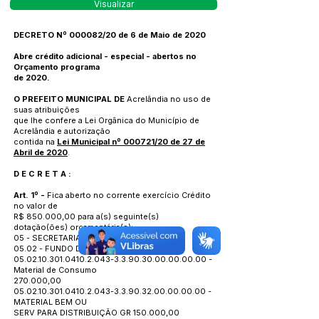
Visualizar
DECRETO Nº 000082/20 de 6 de Maio de 2020
Abre crédito adicional - especial - abertos no
Orçamento programa
de 2020.
O PREFEITO MUNICIPAL DE
Acrelândia no uso de
suas atribuições
que lhe confere a Lei Orgânica do Município de
Acrelândia e autorização
contida na
Lei Municipal nº 000721/20 de 27 de
Abril de 2020
.
D E C R E T A :
Art. 1º -
Fica aberto no corrente exercício Crédito
no valor de
R$ 850.000,00 para a(s) seguinte(s)
dotação(ões) orçamentária(s):
05 - SECRETARIA MUNICIPAL DE SAUDE
05.02 - FUNDO DE SAUDE
05.02.10.301.0410.2.043
-3.3.90.30.00.00.00.00 -
Material de Consumo
270.000,00
05.02.10.301.0410.2.043
-3.3.90.32.00.00.00.00 -
MATERIAL BEM OU
SERV PARA DISTRIBUIÇÃO GR 150.000,00