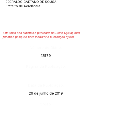
EDERALDO CAETANO DE SOUSA
Prefeito de Acrelândia
Este texto não substitui o publicado no Diário Oficial, mas
facilita a pesquisa para localizar a publicação oficial.
Número do Diário:
12579
Página da Publicação:
Data da Publicação:
26 de junho de 2019
Órgão: