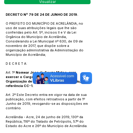
Visualizar
DECRETO Nº 79 DE 24 DE JUNHO DE 2019.
O PREFEITO DO MUNICÍPIO DE ACRELÂNDIA, no
uso de suas atribuições legais que lhe são
conferidas pelo Art. 5º, incisos II e V da Lei
Orgânica do Município de Acrelândia,
Considerando a Lei Municipal nº 630, de 09 de
novembro de 2017, que dispõe sobre a
organização administrativa da Administração do
Município de Acrelândia;
D E C R E T A:
Art. 1º
Nomear Jose de Souza Matos, para
exercer o Cargo de Seção de Apoio a
Organização de Produtores e Agroindústria,
referência CC-1.
Art. 2º Este Decreto entra em vigor na data de sua
publicação, com efeitos retroativos a partir de 1º
Junho de 2019, revogando-se as disposições em
contrário.
Acrelândia - Acre, 24 de junho de 2019, 130º da
República, 116º do Tratado de Petrópolis, 57º do
Estado do Acre e 26º do Município de Acrelândia.