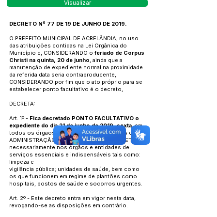
Visualizar
DECRETO Nº 77 DE 19 DE JUNHO DE 2019.
O PREFEITO MUNICIPAL DE ACRELÂNDIA, no uso
das atribuições contidas na Lei Orgânica do
Município e, CONSIDERANDO o
feriado de Corpus
Christi na quinta, 20 de junho
, ainda que a
manutenção de expediente normal na proximidade
da referida data seria contraproducente,
CONSIDERANDO por fim que o ato próprio para se
estabelecer ponto facultativo é o decreto,
DECRETA:
Art. 1º -
Fica decretado PONTO FACULTATIVO o
expediente do dia 21 de junho de 2019, sexta
, em
todos os órgãos e entidades componentes da
ADMINISTRAÇÃO PÚBLICA MUNICIPAL, EXCETO
necessariamente nos órgãos e entidades de
serviços essenciais e indispensáveis tais como:
limpeza e
vigilância pública; unidades de saúde, bem como
os que funcionem em regime de plantões como
hospitais, postos de saúde e socorros urgentes.
Art. 2º - Este decreto entra em vigor nesta data,
revogando-se as disposições em contrário.