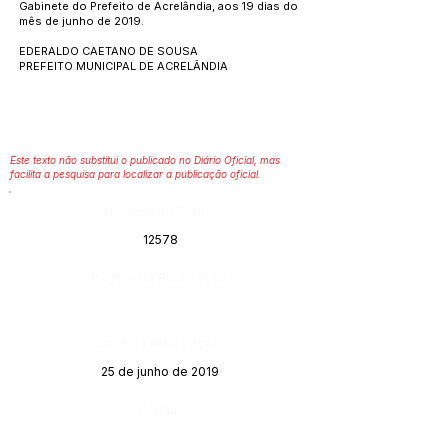
Gabinete do Prefeito de Acrelândia, aos 19 dias do
mês de junho de 2019.
EDERALDO CAETANO DE SOUSA
PREFEITO MUNICIPAL DE ACRELÂNDIA
Este texto não substitui o publicado no Diário Oficial, mas
facilita a pesquisa para localizar a publicação oficial.
Número do Diário:
12578
Página da Publicação:
Data da Publicação:
25 de junho de 2019
Órgão: