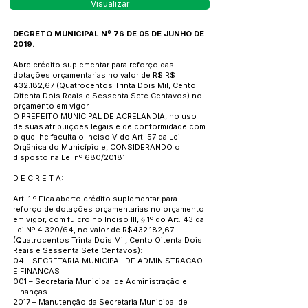
Visualizar
DECRETO MUNICIPAL Nº 76 DE 05 DE JUNHO DE
2019.
Abre crédito suplementar para reforço das
dotações orçamentarias no valor de R$ R$
432.182,67 (Quatrocentos Trinta Dois Mil, Cento
Oitenta Dois Reais e Sessenta Sete Centavos) no
orçamento em vigor.
O PREFEITO MUNICIPAL DE ACRELANDIA, no uso
de suas atribuições legais e de conformidade com
o que lhe faculta o Inciso V do Art. 57 da Lei
Orgânica do Município e, CONSIDERANDO o
disposto na Lei nº 680/2018:
D E C R E T A:
Art. 1.º Fica aberto crédito suplementar para
reforço de dotações orçamentarias no orçamento
em vigor, com fulcro no Inciso III, § 1º do Art. 43 da
Lei Nº 4.320/64, no valor de R$432.182,67
(Quatrocentos Trinta Dois Mil, Cento Oitenta Dois
Reais e Sessenta Sete Centavos):
04 – SECRETARIA MUNICIPAL DE ADMINISTRACAO
E FINANCAS
001 – Secretaria Municipal de Administração e
Finanças
2017 – Manutenção da Secretaria Municipal de