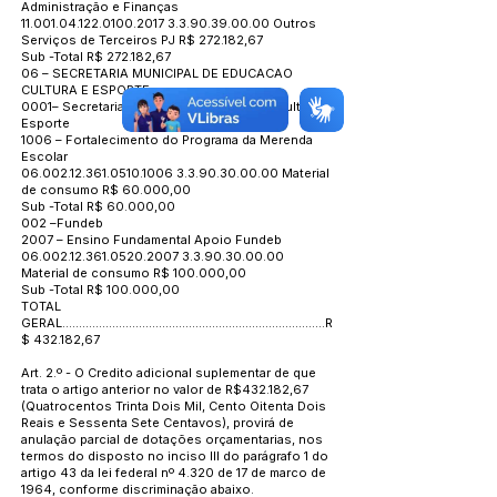
Administração e Finanças
11.001.04.122.0100
.2017
3.3.90.39.00.00
Outros
Serviços de Terceiros PJ R$ 272.182,67
Sub -Total R$ 272.182,67
06 – SECRETARIA MUNICIPAL DE EDUCACAO
CULTURA E ESPORTE
0001– Secretaria Municipal de Educação, Cultura e
Esporte
1006 – Fortalecimento do Programa da Merenda
Escolar
06.002.12.361.0510
.1006
3.3.90.30.00.00
Material
de consumo R$ 60.000,00
Sub -Total R$ 60.000,00
002 –Fundeb
2007 – Ensino Fundamental Apoio Fundeb
06.002.12.361.0520
.2007
3.3.90.30.00.00
Material de consumo R$ 100.000,00
Sub -Total R$ 100.000,00
TOTAL
GERAL...............................................................................R
$ 432.182,67
Art. 2.º - O Credito adicional suplementar de que
trata o artigo anterior no valor de R$432.182,67
(Quatrocentos Trinta Dois Mil, Cento Oitenta Dois
Reais e Sessenta Sete Centavos), provirá de
anulação parcial de dotações orçamentarias, nos
termos do disposto no inciso III do parágrafo 1 do
artigo 43 da lei federal nº 4.320 de 17 de marco de
1964, conforme discriminação abaixo.