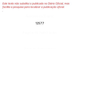
Este texto não substitui o publicado no Diário Oficial, mas
facilita a pesquisa para localizar a publicação oficial.
Número do Diário:
12577
Página da Publicação:
Data da Publicação:
24 de junho de 2019
Órgão: